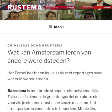
Ga
RUSTEMA
naar
Meneer Petities
de
inhoud
Menu
GEPLAATST
05/05/2023
DOOR
RRUSTEMA
OP
Wat kan Amsterdam leren van
andere wereldsteden?
Het Parool heeft een leuke
serie met reportages
over
wat er in wereldsteden.
Barcelona
is met brede stoepen rolstoelvriendelijk.
Tsja, daar is binnen de grachtengordel de ruimte niet
voor als je niet een drastische keuze maakt om het
straatparkeren voor auto’s te beperken. Mooie les,