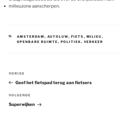
milieuzone aanscherpen.
CATEGORIEËN
AMSTERDAM
,
AUTOLUW
,
FIETS
,
MILIEU
,
OPENBARE RUIMTE
,
POLITIEK
,
VERKEER
Bericht
Vorig
VORIGE
navigatie
bericht
Geef het fietspad terug aan fietsers
Volgend
VOLGENDE
bericht
Superwijken