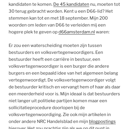
kandidaten te komen.
De 45 kandidaten
nu, moeten tot
30 terug gebracht worden. Kent u een D66-lid? Het
stemmen kan tot en met 18 september. Mijn 200
woorden om leden van D66 te verleiden mij een
hogere plek te geven op
d66amsterdam.nl
waren:
Er zou een waterscheiding moeten zijn tussen
bestuurders en volksvertegenwoordigers. Een
bestuurder heeft een carrière in bestuur, een
volksvertegenwoordiger is een burger die andere
burgers en een bepaald idee van het algemeen belang
vertegenwoordigt. De volksvertegenwoordiger volgt
de bestuurder kritisch en vervangt hem of haar als daar
een meerderheid voor is. Mijn ideaal is dat bestuurders
niet langer uit politieke partijen komen maar een
sollicitatieprocedure doorlopen bij de
volksvertegenwoordiging. Zie ook mijn artikelen in
onder andere NRC Handelsblad en mijn
blogpostings
hierover. Het zou prachtig zijn als we op dit punt in