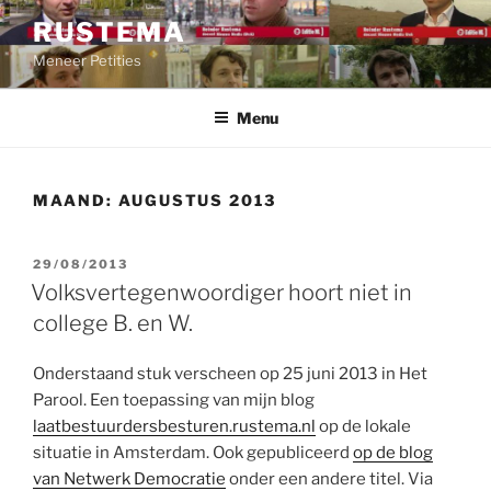
Ga
RUSTEMA
naar
Meneer Petities
de
inhoud
Menu
MAAND:
AUGUSTUS 2013
GEPLAATST
29/08/2013
OP
Volksvertegenwoordiger hoort niet in
college B. en W.
Onderstaand stuk verscheen op 25 juni 2013 in Het
Parool. Een toepassing van mijn blog
laatbestuurdersbesturen.rustema.nl
op de lokale
situatie in Amsterdam. Ook gepubliceerd
op de blog
van Netwerk Democratie
onder een andere titel. Via