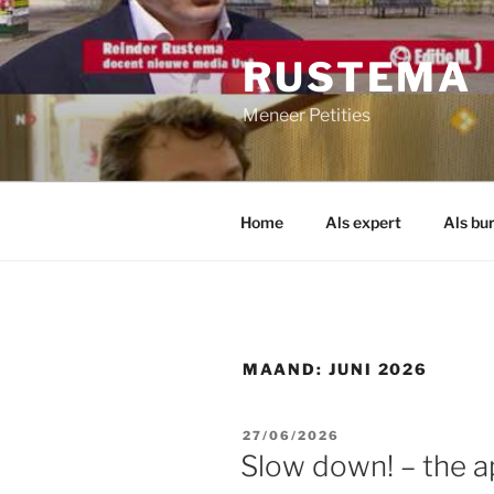
Ga
naar
RUSTEMA
de
inhoud
Meneer Petities
Home
Als expert
Als bu
MAAND:
JUNI 2026
GEPLAATST
27/06/2026
OP
Slow down! – the a