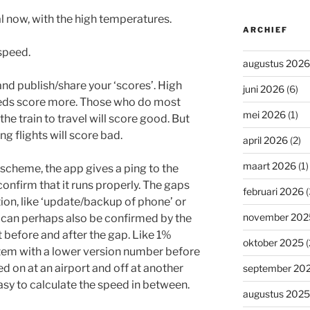
al now, with the high temperatures.
ARCHIEF
speed.
augustus 2026
nd publish/share your ‘scores’. High
juni 2026
(6)
eeds score more. Those who do most
mei 2026
(1)
e train to travel will score good. But
g flights will score bad.
april 2026
(2)
maart 2026
(1)
 scheme, the app gives a ping to the
confirm that it runs properly. The gaps
februari 2026
(
ion, like ‘update/backup of phone’ or
november 202
e can perhaps also be confirmed by the
 before and after the gap. Like 1%
oktober 2025
(
ystem with a lower version number before
d on at an airport and off at another
september 20
asy to calculate the speed in between.
augustus 2025