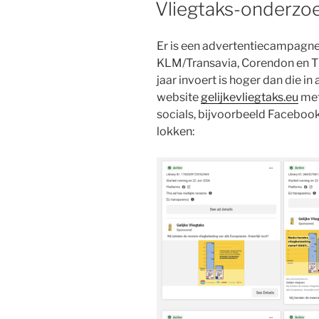
Vliegtaks-onderzo
Er is een advertentiecampagne
KLM/Transavia, Corendon en TU
jaar invoert is hoger dan die i
website
gelijkevliegtaks.eu
met
socials, bijvoorbeeld Faceboo
lokken: