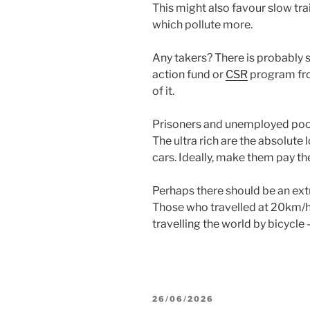
This might also favour slow tra
which pollute more.
Any takers? There is probably
action fund or
CSR
program fr
of it.
Prisoners and unemployed poor
The ultra rich are the absolute l
cars. Ideally, make them pay th
Perhaps there should be an ext
Those who travelled at 20km/h 
travelling the world by bicycle 
GEPLAATST
26/06/2026
OP