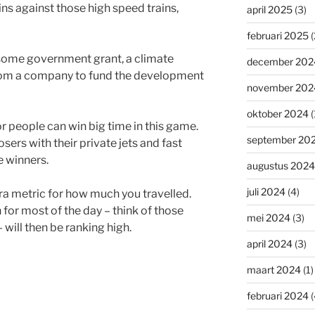
ins against those high speed trains,
april 2025
(3)
februari 2025
(
 some government grant, a climate
december 202
om a company to fund the development
november 202
oktober 2024
(
 people can win big time in this game.
september 20
osers with their private jets and fast
e winners.
augustus 2024
juli 2024
(4)
ra metric for how much you travelled.
for most of the day – think of those
mei 2024
(3)
– will then be ranking high.
april 2024
(3)
maart 2024
(1)
februari 2024
(