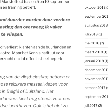
l Markteffect tussen 5 en 10 september
n en framing betreft.
oktober 2018
(
september 20
land duurder worden door verdere
augustus 2018
lasting dan overweeg ik vaker
 te vliegen.
juli 2018
(1)
mei 2018
(2)
‘verliest’ klanten aan de buurlanden en
maart 2018
(1)
jk ofzo. Maar het Kennisinstituut voor
erzocht en dat effect is heel beperkt.
januari 2018
(1
december 201
ng van de vliegbelasting hebben er
november 201
ndse reizigers massaal kiezen voor
oktober 2017
(
in België of Duitsland. Het
september 20
rlanders kiest nog steeds voor een
dse luchthaven. Ook is het niet zo
juli 2017
(2)