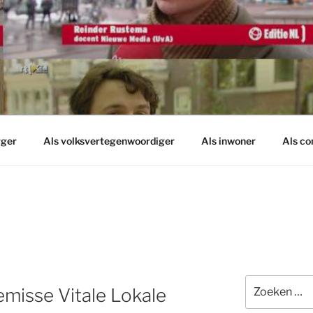
rger
Als volksvertegenwoordiger
Als inwoner
Als c
Zoeken
misse Vitale Lokale
naar: