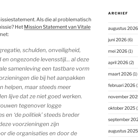
ARCHIEF
missiestatement. Als die al problematisch
missie? Het
Mission Statement van Vitale
augustus 2026
met:
juni 2026
(6)
egatie, schulden, onveiligheid,
mei 2026
(1)
d en ongezonde levensstijl… al deze
april 2026
(2)
ale samenleving een tastbare vorm
maart 2026
(1)
voorzieningen die bij het aanpakken
februari 2026
(
n helpen, maar steeds meer
n lijve dat ze niet goed werken.
november 202
rouwen tegenover logge
oktober 2025
(
s en ‘de politiek’ steeds breder
september 20
 deze voorzieningen zijn
augustus 2025
r die organisaties en door de