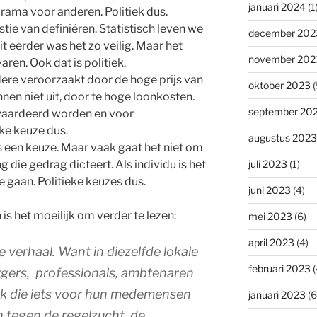
januari 2024
(1
drama voor anderen. Politiek dus.
stie van definiëren. Statistisch leven we
december 202
it eerder was het zo veilig. Maar het
november 202
ren. Ook dat is politiek.
re veroorzaakt door de hoge prijs van
oktober 2023
(
en niet uit, door te hoge loonkosten.
september 20
ewaardeerd worden en voor
ke keuze dus.
augustus 2023
ls een keuze. Maar vaak gaat het niet om
 die gedrag dicteert. Als individu is het
juli 2023
(1)
e gaan. Politieke keuzes dus.
juni 2023
(4)
is het moeilijk om verder te lezen:
mei 2023
(6)
april 2023
(4)
e verhaal. Want in diezelfde lokale
februari 2023
(
urgers, professionals, ambtenaren
rk die iets voor hun medemensen
januari 2023
(6
n tegen de regelzucht, de