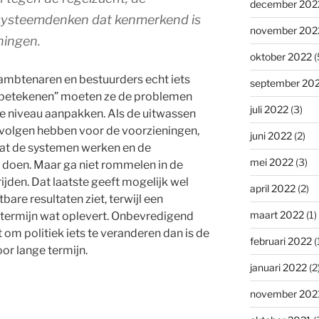
december 202
systeemdenken dat kenmerkend is
november 202
ningen.
oktober 2022
(
, ambtenaren en bestuurders echt iets
september 20
 betekenen” moeten ze de problemen
juli 2022
(3)
e niveau aanpakken. Als de uitwassen
olgen hebben voor de voorzieningen,
juni 2022
(2)
at de systemen werken en de
mei 2022
(3)
 doen. Maar ga niet rommelen in de
den. Dat laatste geeft mogelijk wel
april 2022
(2)
are resultaten ziet, terwijl een
maart 2022
(1)
e termijn wat oplevert. Onbevredigend
kt om politiek iets te veranderen dan is de
februari 2022
(
or lange termijn.
januari 2022
(2
november 202