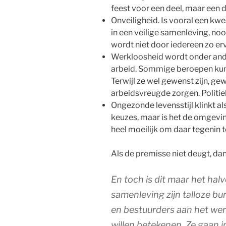
feest voor een deel, maar een 
Onveiligheid. Is vooral een kwe
in een veilige samenleving, noo
wordt niet door iedereen zo erva
Werkloosheid wordt onder ande
arbeid. Sommige beroepen kunn
Terwijl ze wel gewenst zijn, g
arbeidsvreugde zorgen. Politie
Ongezonde levensstijl klinkt a
keuzes, maar is het de omgeving
heel moeilijk om daar tegenin t
Als de premisse niet deugt, dan 
En toch is dit maar het halv
samenleving zijn talloze b
en bestuurders aan het we
willen betekenen. Ze gaan i