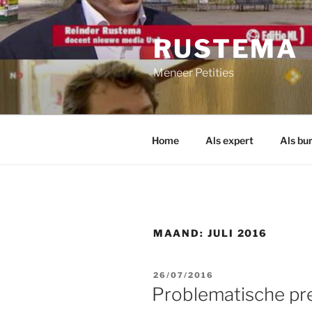
Ga
naar
RUSTEMA
de
inhoud
Meneer Petities
Home
Als expert
Als bu
MAAND:
JULI 2016
GEPLAATST
26/07/2016
OP
Problematische pre