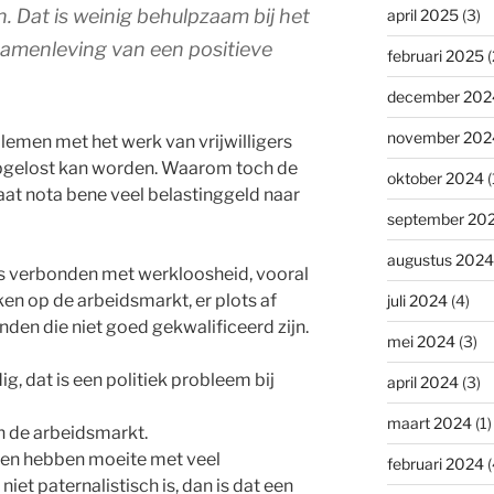
n. Dat is weinig behulpzaam bij het
april 2025
(3)
samenleving van een positieve
februari 2025
(
december 202
november 202
blemen met het werk van vrijwilligers
opgelost kan worden. Waarom toch de
oktober 2024
(
at nota bene veel belastinggeld naar
september 20
augustus 2024
s verbonden met werkloosheid, vooral
en op de arbeidsmarkt, er plots af
juli 2024
(4)
en die niet goed gekwalificeerd zijn.
mei 2024
(3)
, dat is een politiek probleem bij
april 2024
(3)
maart 2024
(1)
n de arbeidsmarkt.
en hebben moeite met veel
februari 2024
(
niet paternalistisch is, dan is dat een