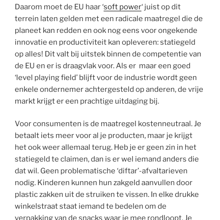
Daarom moet de EU haar ‘
soft power
‘ juist op dit
terrein laten gelden met een radicale maatregel die de
planeet kan redden en ook nog eens voor ongekende
innovatie en productiviteit kan opleveren: statiegeld
op alles! Dit valt bij uitstek binnen de competentie van
de EU en er is draagvlak voor. Als er maar een goed
‘level playing field’ blijft voor de industrie wordt geen
enkele ondernemer achtergesteld op anderen, de vrije
markt krijgt er een prachtige uitdaging bij.
Voor consumenten is de maatregel kostenneutraal. Je
betaalt iets meer voor al je producten, maar je krijgt
het ook weer allemaal terug. Heb je er geen zin in het
statiegeld te claimen, dan is er wel iemand anders die
dat wil. Geen problematische ‘diftar’-afvaltarieven
nodig. Kinderen kunnen hun zakgeld aanvullen door
plastic zakken uit de struiken te vissen. In elke drukke
winkelstraat staat iemand te bedelen om de
verpakking van de snacks waar je mee rondloopt. Je