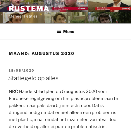
Ga
RUSTEMA
naar
Meneer Petities
de
inhoud
Menu
MAAND:
AUGUSTUS 2020
GEPLAATST
18/08/2020
OP
Statiegeld op alles
NRC Handelsblad pleit op 5 augustus 2020
voor
Europese regelgeving om het plasticprobleem aan te
pakken, maar pakt daarbij niet echt door. Dat is
dringend nodig omdat er niet alleen een probleem is
met plastic, maar omdat het inzamelen van afval door
de overheid op allerlei punten problematisch is.