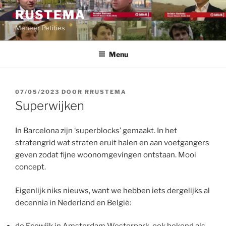
Ga
RUSTEMA
naar
Meneer Petities
de
inhoud
Menu
GEPLAATST
07/05/2023
DOOR
RRUSTEMA
OP
Superwijken
In Barcelona zijn ‘superblocks’ gemaakt. In het
stratengrid wat straten eruit halen en aan voetgangers
geven zodat fijne woonomgevingen ontstaan. Mooi
concept.
Eigenlijk niks nieuws, want we hebben iets dergelijks al
decennia in Nederland en België: