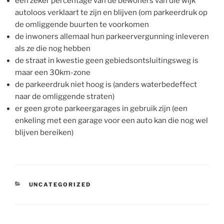
een zeker percentage van de bewoners van die wijk
autoloos verklaart te zijn en blijven (om parkeerdruk op
de omliggende buurten te voorkomen
de inwoners allemaal hun parkeervergunning inleveren
als ze die nog hebben
de straat in kwestie geen gebiedsontsluitingsweg is
maar een 30km-zone
de parkeerdruk niet hoog is (anders waterbedeffect
naar de omliggende straten)
er geen grote parkeergarages in gebruik zijn (een
enkeling met een garage voor een auto kan die nog wel
blijven bereiken)
CATEGORIEËN
UNCATEGORIZED