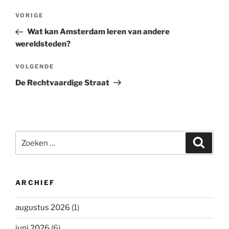
Bericht
Vorig
VORIGE
navigatie
bericht
Wat kan Amsterdam leren van andere
wereldsteden?
Volgend
VOLGENDE
bericht
De Rechtvaardige Straat
Zoeken
Zoeke
naar:
ARCHIEF
augustus 2026
(1)
juni 2026
(6)