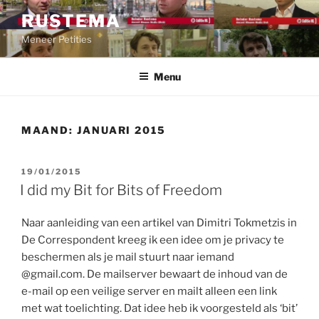
Ga
RUSTEMA
naar
Meneer Petities
de
inhoud
Menu
MAAND:
JANUARI 2015
GEPLAATST
19/01/2015
OP
I did my Bit for Bits of Freedom
Naar aanleiding van een artikel van Dimitri Tokmetzis in
De Correspondent kreeg ik een idee om je privacy te
beschermen als je mail stuurt naar iemand
@gmail.com. De mailserver bewaart de inhoud van de
e-mail op een veilige server en mailt alleen een link
met wat toelichting. Dat idee heb ik voorgesteld als ‘bit’