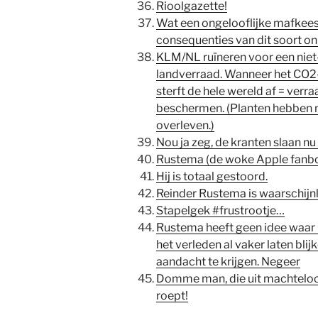
Rioolgazette!
Wat een ongelooflijke mafkees 
consequenties van dit soort on
KLM/NL ruïneren voor een niet
landverraad. Wanneer het CO2-
sterft de hele wereld af = verr
beschermen. (Planten hebben 
overleven.)
Nou ja zeg, de kranten slaan nu
Rustema (de woke Apple fanboy
Hij is totaal gestoord.
Reinder Rustema is waarschijnli
Stapelgek #frustrootje…
Rustema heeft geen idee waar hi
het verleden al vaker laten blijk
aandacht te krijgen. Negeer
Domme man, die uit machteloos
roept!