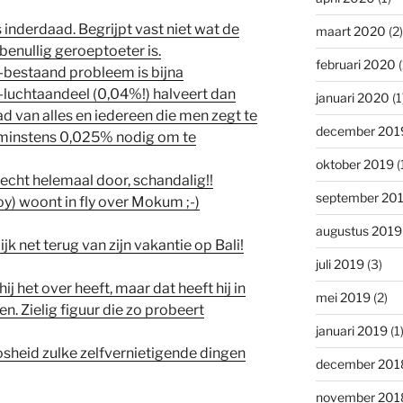
inderdaad. Begrijpt vast niet wat de
maart 2020
(2)
benullig geroeptoeter is.
februari 2020
(
-bestaand probleem is bijna
luchtaandeel (0,04%!) halveert dan
januari 2020
(1
aad van alles en iedereen die men zegt te
december 201
minstens 0,025% nodig om te
oktober 2019
(
 echt helemaal door, schandalig!!
september 20
) woont in fly over Mokum ;-)
augustus 2019
jk net terug van zijn vakantie op Bali!
juli 2019
(3)
j het over heeft, maar dat heeft hij in
mei 2019
(2)
en. Zielig figuur die zo probeert
januari 2019
(1
heid zulke zelfvernietigende dingen
december 201
november 201