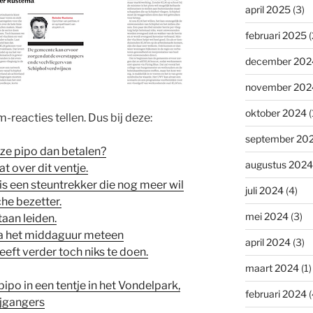
april 2025
(3)
februari 2025
(
december 202
november 202
oktober 2024
(
reacties tellen. Dus bij deze:
september 20
eze pipo dan betalen?
augustus 2024
t over dit ventje.
s een steuntrekker die nog meer wil
juli 2024
(4)
he bezetter.
mei 2024
(3)
taan leiden.
 na het middaguur meteen
april 2024
(3)
eft verder toch niks te doen.
maart 2024
(1)
ipo in een tentje in het Vondelpark,
februari 2024
(
ijgangers