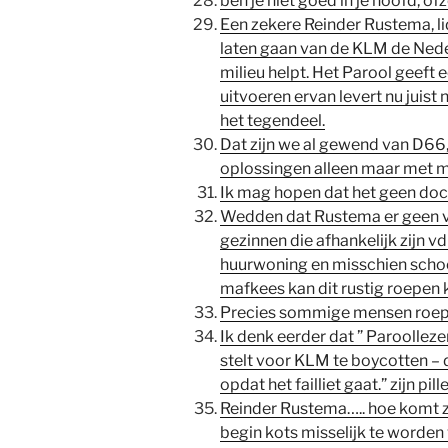
ben je niet goed in je hoofd, of
Een zekere Reinder Rustema, lid
laten gaan van de KLM de Ned
milieu helpt. Het Parool geeft
uitvoeren ervan levert nu juis
het tegendeel.
Dat zijn we al gewend van D66
oplossingen alleen maar met 
Ik mag hopen dat het geen do
Wedden dat Rustema er geen vl
gezinnen die afhankelijk zijn 
huurwoning en misschien sch
mafkees kan dit rustig roepen k
Precies sommige mensen roe
Ik denk eerder dat ” Paroolleze
stelt voor KLM te boycotten 
opdat het failliet gaat.” zijn pil
Reinder Rustema….. hoe komt zi
begin kots misselijk te worde