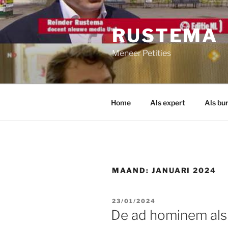
Ga
naar
RUSTEMA
de
inhoud
Meneer Petities
Home
Als expert
Als bu
MAAND:
JANUARI 2024
GEPLAATST
23/01/2024
OP
De ad hominem al