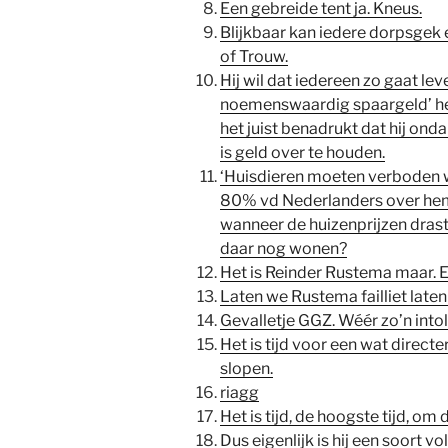
Een gebreide tent ja. Kneus.
Blijkbaar kan iedere dorpsgek 
of Trouw.
Hij wil dat iedereen zo gaat leve
noemenswaardig spaargeld’ heb
het juist benadrukt dat hij onda
is geld over te houden.
‘Huisdieren moeten verboden wor
80% vd Nederlanders over hem h
wanneer de huizenprijzen drast
daar nog wonen?
Het is Reinder Rustema maar. E
Laten we Rustema failliet laten
Gevalletje GGZ. Wéér zo’n intol
Het is tijd voor een wat direct
slopen.
riagg
Het is tijd, de hoogste tijd, om
Dus eigenlijk is hij een soort vo