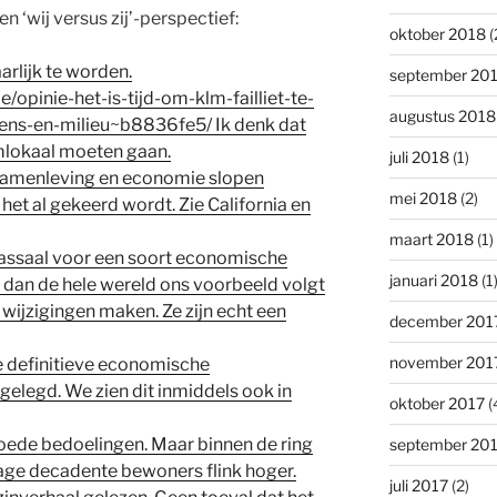
n ‘wij versus zij’-perspectief:
oktober 2018
(
arlijk te worden.
september 20
e/opinie-het-is-tijd-om-klm-failliet-te-
augustus 2018
mens-en-milieu~b8836fe5/ Ik denk dat
emlokaal moeten gaan.
juli 2018
(1)
samenleving en economie slopen
mei 2018
(2)
het al gekeerd wordt. Zie California en
maart 2018
(1)
assaal voor een soort economische
januari 2018
(1
f dan de hele wereld ons voorbeeld volgt
 wijzigingen maken. Ze zijn echt een
december 201
november 201
e definitieve economische
gelegd. We zien dit inmiddels ook in
oktober 2017
(
oede bedoelingen. Maar binnen de ring
september 20
ge decadente bewoners flink hoger.
juli 2017
(2)