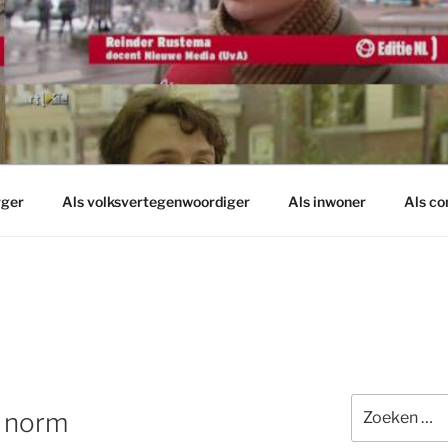
rger
Als volksvertegenwoordiger
Als inwoner
Als c
Zoeken
s norm
naar: