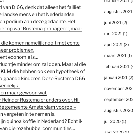
zo?
oktober 2021
(
 van D’66, denk dat alleen het failliet
augustus 2021
erlandse mens en het Nederlandse
 een podium aan deze gedachte. Het
juni 2021
(2)
t niet op wat Rustema propageert, maar
mei 2021
(1)
, die komen namelijk nooit met echte
april 2021
(3)
meer problemen.
maart 2021
(1)
cent economie is…
uchtje minder om zal doen. Maar al die
februari 2021
(
vd KLM die hebben ook een hypotheek of
januari 2021
(2
oolgaande kinderen. Deze Rustema D66
ennelijk .
november 202
pen maar gewoon wat
september 20
r Reinder Rustema er anders over. Hij
– de gemeente Amsterdam voorop –
augustus 202
len vergeten in te nemen is.
jn quinoa koffie in Nederland? Echt ik
juli 2020
(1)
n van die rozebubbel communities…
april 2020
(1)