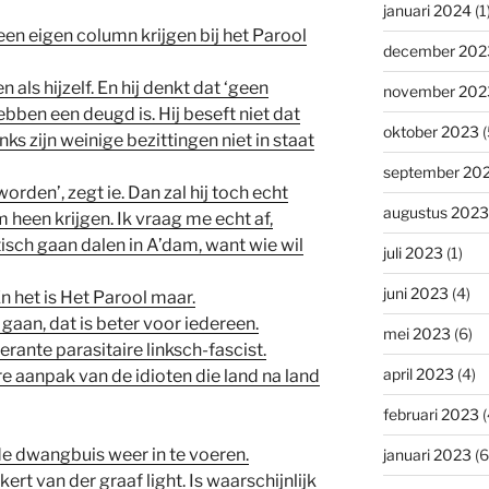
januari 2024
(1
een eigen column krijgen bij het Parool
december 202
n als hijzelf. En hij denkt dat ‘geen
november 202
ben een deugd is. Hij beseft niet dat
oktober 2023
(
nks zijn weinige bezittingen niet in staat
september 20
den’, zegt ie. Dan zal hij toch echt
augustus 2023
een krijgen. Ik vraag me echt af,
isch gaan dalen in A’dam, want wie wil
juli 2023
(1)
juni 2023
(4)
n het is Het Parool maar.
 gaan, dat is beter voor iedereen.
mei 2023
(6)
erante parasitaire linksch-fascist.
april 2023
(4)
ere aanpak van de idioten die land na land
februari 2023
(
 de dwangbuis weer in te voeren.
januari 2023
(6
lkert van der graaf light. Is waarschijnlijk