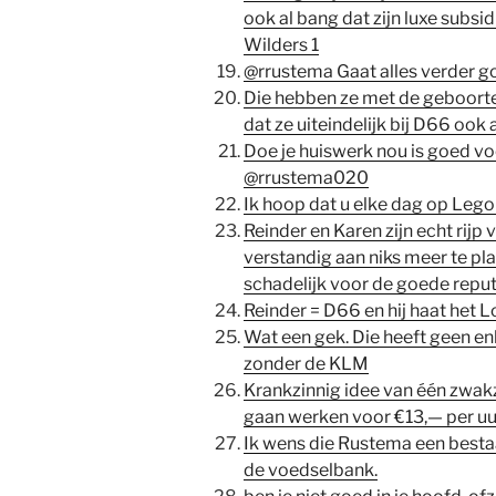
ook al bang dat zijn luxe subsi
Wilders 1
@rrustema Gaat alles verder g
Die hebben ze met de geboorte 
dat ze uiteindelijk bij D66 oo
Doe je huiswerk nou is goed v
@rrustema020
Ik hoop dat u elke dag op Lego
Reinder en Karen zijn echt rijp 
verstandig aan niks meer te pla
schadelijk voor de goede reputa
Reinder = D66 en hij haat het
Wat een gek. Die heeft geen en
zonder de KLM
Krankzinnig idee van één zwakzi
gaan werken voor €13,— per uu
Ik wens die Rustema een besta
de voedselbank.