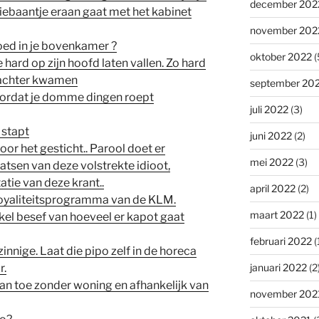
december 202
diebaantje eraan gaat met het kabinet
november 202
oed in je bovenkamer ?
oktober 2022
(
hard op zijn hoofd laten vallen. Zo hard
k achter kwamen
september 20
oordat je domme dingen roept
juli 2022
(3)
 stapt
juni 2022
(2)
voor het gesticht.. Parool doet er
mei 2022
(3)
atsen van deze volstrekte idioot,
tie van deze krant..
april 2022
(2)
 Loyaliteitsprogramma van de KLM.
maart 2022
(1)
kel besef van hoeveel er kapot gaat
februari 2022
(
nnige. Laat die pipo zelf in de horeca
r.
januari 2022
(2
an toe zonder woning en afhankelijk van
november 202