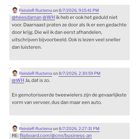
ReindeR Rustema
on
8/7/2026, 9:15:41 PM
@
heesdaman
@
WH
ik heb er ook het geduld niet
voor. Daarnaast praten ze door als ik er een gedachte
door krijg. Die wil ik dan eerst afhandelen,
uitschrijven bijvoorbeeld. Ook is lezen veel sneller
dan luisteren.
ReindeR Rustema
on
8/7/2026, 2:30:59 PM
@
WH
Ja, dat is zo.
En gemotoriseerde tweewielers zijn de gevaarlijkste
vorm van vervoer, dus dan maar een auto.
ReindeR Rustema
on
8/7/2026, 2:27:31 PM
RE:
flipboard.com/@cnn/business-an