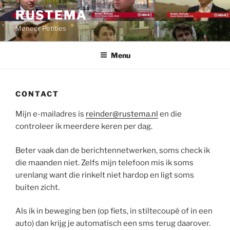
Ga
RUSTEMA
naar
Meneer Petities
de
inhoud
Menu
CONTACT
Mijn e-mailadres is
reinder@rustema.nl
en die
controleer ik meerdere keren per dag.
Beter vaak dan de berichtennetwerken, soms check ik
die maanden niet. Zelfs mijn telefoon mis ik soms
urenlang want die rinkelt niet hardop en ligt soms
buiten zicht.
Als ik in beweging ben (op fiets, in stiltecoupé of in een
auto) dan krijg je automatisch een sms terug daarover.