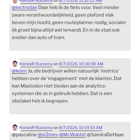
ReindeR Rustema
on
8/7/2026, 11:32:22 AM
@
lectrodan
Daar heb ik de fiets voor. Veel minder
zware verantwoordelijkheid, geen plafond vlak
boven mijn hoofd, geen routeplanner nodig, socialer
(ik groet bijna altijd wel iemand). En in de stad ook
sneller dan auto of tram.
ReindeR Rustema
on
8/7/2026, 10:36:58 AM
@
koen
Ja, die bedrijven willen natuurlijk 'metrics'
hebben over de 'engagement' met de klanten. Dat
kan Mastodon niet bieden aan de analytics-
systemen die ze in gebruik hebben. Dat is een
obstakel heb ik begrepen.
ReindeR Rustema
on
8/7/2026, 10:19:33 AM
@pascaline
@
si2mev
@
McWabbit
@SandraDeHaan