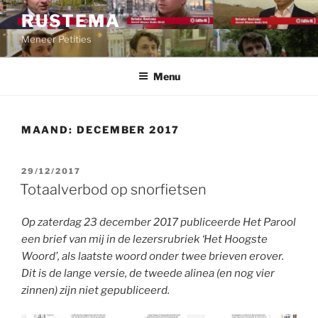
Ga
RUSTEMA
naar
Meneer Petities
de
inhoud
Menu
MAAND:
DECEMBER 2017
GEPLAATST
29/12/2017
OP
Totaalverbod op snorfietsen
Op zaterdag 23 december 2017 publiceerde Het Parool
een brief van mij in de lezersrubriek ‘Het Hoogste
Woord’, als laatste woord onder twee brieven erover.
Dit is de lange versie, de tweede alinea (en nog vier
zinnen) zijn niet gepubliceerd.