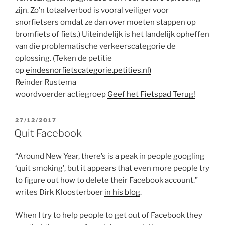
zijn. Zo’n totaalverbod is vooral veiliger voor
snorfietsers omdat ze dan over moeten stappen op
bromfiets of fiets.) Uiteindelijk is het landelijk opheffen
van die problematische verkeerscategorie de
oplossing. (Teken de petitie
op
eindesnorfietscategorie.petities.nl)
Reinder Rustema
woordvoerder actiegroep
Geef het Fietspad Terug!
GEPLAATST
27/12/2017
OP
Quit Facebook
“Around New Year, there’s is a peak in people googling
‘quit smoking’, but it appears that even more people try
to figure out how to delete their Facebook account.”
writes Dirk Kloosterboer
in his blog
.
When I try to help people to get out of Facebook they