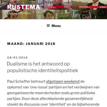
Ga
RUSTEMA
naar
Meneer Petities
de
inhoud
Menu
MAAND:
JANUARI 2018
GEPLAATST
08/01/2018
OP
Dualisme is het antwoord op
populistische identiteitspolitiek
Paul Scheffer betreurt
afgelopen weekend
de
opkomst van ‘one-issue’ partijen en het verdwijnen van
georganiseerde meerderheden zoals grote politieke
partijen. Door deze afbrokkelende gezamenlijkheid
steekt de discussie over ‘identiteit’ en de bijbehorende