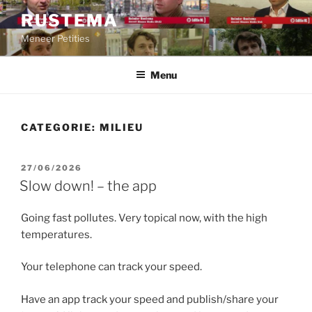
Ga
RUSTEMA
naar
Meneer Petities
de
inhoud
Menu
CATEGORIE:
MILIEU
GEPLAATST
27/06/2026
OP
Slow down! – the app
Going fast pollutes. Very topical now, with the high
temperatures.
Your telephone can track your speed.
Have an app track your speed and publish/share your