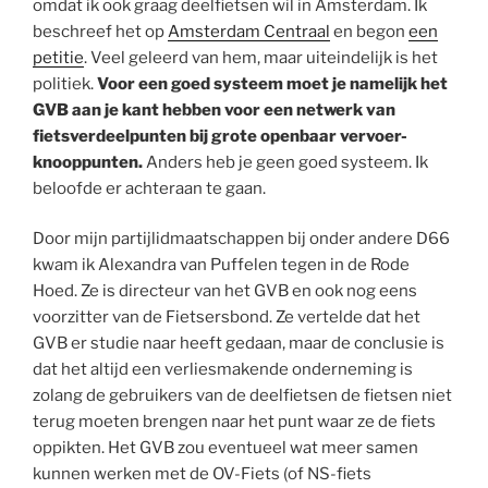
omdat ik ook graag deelfietsen wil in Amsterdam. Ik
beschreef het op
Amsterdam Centraal
en begon
een
petitie
. Veel geleerd van hem, maar uiteindelijk is het
politiek.
Voor een goed systeem moet je namelijk het
GVB aan je kant hebben voor een netwerk van
fietsverdeelpunten bij grote openbaar vervoer-
knooppunten.
Anders heb je geen goed systeem. Ik
beloofde er achteraan te gaan.
Door mijn partijlidmaatschappen bij onder andere D66
kwam ik Alexandra van Puffelen tegen in de Rode
Hoed. Ze is directeur van het GVB en ook nog eens
voorzitter van de Fietsersbond. Ze vertelde dat het
GVB er studie naar heeft gedaan, maar de conclusie is
dat het altijd een verliesmakende onderneming is
zolang de gebruikers van de deelfietsen de fietsen niet
terug moeten brengen naar het punt waar ze de fiets
oppikten. Het GVB zou eventueel wat meer samen
kunnen werken met de OV-Fiets (of NS-fiets