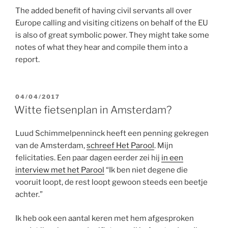
The added benefit of having civil servants all over
Europe calling and visiting citizens on behalf of the EU
is also of great symbolic power. They might take some
notes of what they hear and compile them into a
report.
GEPLAATST
04/04/2017
OP
Witte fietsenplan in Amsterdam?
Luud Schimmelpenninck heeft een penning gekregen
van de Amsterdam,
schreef Het Parool
. Mijn
felicitaties. Een paar dagen eerder zei hij
in een
interview met het Parool
“Ik ben niet degene die
vooruit loopt, de rest loopt gewoon steeds een beetje
achter.”
Ik heb ook een aantal keren met hem afgesproken