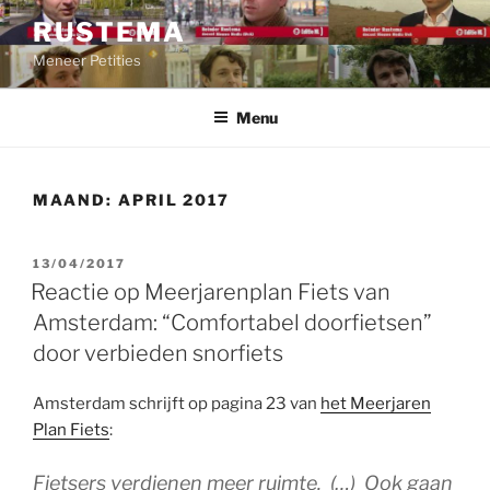
Ga
RUSTEMA
naar
Meneer Petities
de
inhoud
Menu
MAAND:
APRIL 2017
GEPLAATST
13/04/2017
OP
Reactie op Meerjarenplan Fiets van
Amsterdam: “Comfortabel doorfietsen”
door verbieden snorfiets
Amsterdam schrijft op pagina 23 van
het Meerjaren
Plan Fiets
:
Fietsers verdienen meer ruimte. (…) Ook gaan