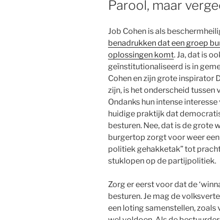
Parool, maar verge
Job Cohen is als beschermheil
benadrukken dat een groep burg
oplossingen komt
. Ja, dat is
geïnstitutionaliseerd is in ge
Cohen en zijn grote inspirator
zijn, is het onderscheid tusse
Ondanks hun intense interesse
huidige praktijk dat democrat
besturen. Nee, dat is de grote
burgertop zorgt voor weer een
politiek gehakketak” tot prach
stuklopen op de partijpolitiek.
Zorg er eerst voor dat de ‘winn
besturen. Je mag de volksvert
een loting samenstellen, zoals
wel voldoen. Als de bestuurders