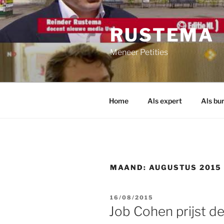
Ga
naar
RUSTEMA
de
inhoud
Meneer Petities
Home
Als expert
Als bu
MAAND:
AUGUSTUS 2015
GEPLAATST
16/08/2015
OP
Job Cohen prijst de