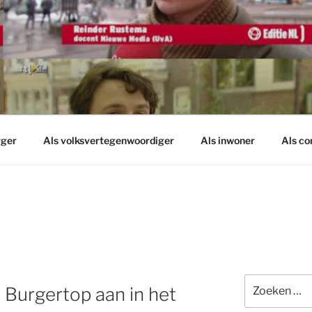
rger
Als volksvertegenwoordiger
Als inwoner
Als c
Zoeken
 Burgertop aan in het
naar: