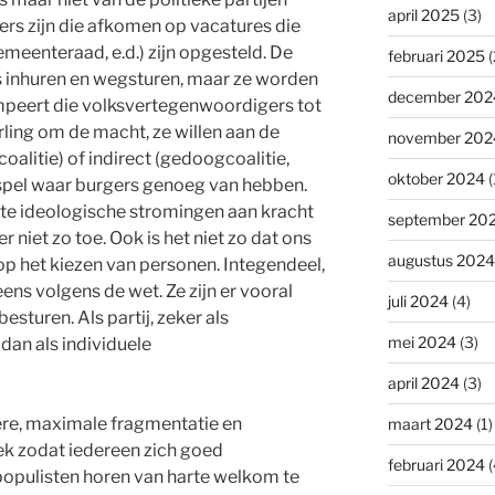
april 2025
(3)
s zijn die afkomen op vacatures die
eenteraad, e.d.) zijn opgesteld. De
februari 2025
(
 inhuren en wegsturen, maar ze worden
december 202
umpeert die volksvertegenwoordigers tot
erling om de macht, ze willen aan de
november 202
coalitie) of indirect (gedoogcoalitie,
oktober 2024
(
e spel waar burgers genoeg van hebben.
ote ideologische stromingen aan kracht
september 20
 niet zo toe. Ook is het niet zo dat ons
augustus 2024
op het kiezen van personen. Integendeel,
eens volgens de wet. Ze zijn er vooral
juli 2024
(4)
sturen. Als partij, zeker als
mei 2024
(3)
 dan als individuele
april 2024
(3)
ere, maximale fragmentatie en
maart 2024
(1)
iek zodat iedereen zich goed
februari 2024
(
opulisten horen van harte welkom te