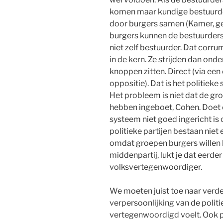
komen maar kundige bestuurder
door burgers samen (Kamer, gem
burgers kunnen de bestuurders
niet zelf bestuurder. Dat corr
in de kern. Ze strijden dan ond
knoppen zitten. Direct (via een 
oppositie). Dat is het politiek
Het probleem is niet dat de gr
hebben ingeboet, Cohen. Doet er
systeem niet goed ingericht is 
politieke partijen bestaan niet 
omdat groepen burgers willen be
middenpartij, lukt je dat eerder
volksvertegenwoordiger.
We moeten juist toe naar verd
verpersoonlijking van de polit
vertegenwoordigd voelt. Ook p