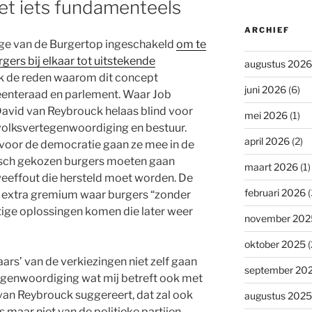
et iets fundamenteels
ARCHIEF
ige van de Burgertop ingeschakeld
om te
ers bij elkaar tot uitstekende
augustus 2026
 ook de reden waarom dit concept
juni 2026
(6)
meenteraad en parlement. Waar Job
 David van Reybrouck helaas blind voor
mei 2026
(1)
n volksvertegenwoordiging en bestuur.
april 2026
(2)
 voor de democratie gaan ze mee in de
isch gekozen burgers moeten gaan
maart 2026
(1)
 weeffout die hersteld moet worden. De
februari 2026
(
 extra gremium waar burgers “zonder
tige oplossingen komen die later weer
november 202
oktober 2025
(
aars’ van de verkiezingen niet zelf gaan
september 20
egenwoordiging wat mij betreft ook met
 van Reybrouck suggereert, dat zal ook
augustus 2025
 maar niet van de politieke partijen