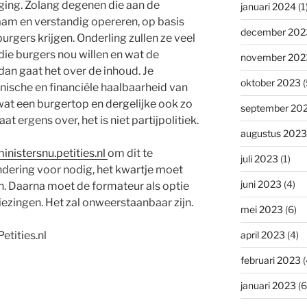
ging. Zolang degenen die aan de
januari 2024
(1
am en verstandig opereren, op basis
december 202
urgers krijgen. Onderling zullen ze veel
ie burgers nou willen en wat de
november 202
dan gaat het over de inhoud. Je
oktober 2023
(
nische en financiële haalbaarheid van
at een burgertop en dergelijke ook zo
september 20
t ergens over, het is niet partijpolitiek.
augustus 2023
inistersnu.petities.nl
om dit te
juli 2023
(1)
andering voor nodig, het kwartje moet
juni 2023
(4)
n. Daarna moet de formateur als optie
ezingen. Het zal onweerstaanbaar zijn.
mei 2023
(6)
etities.nl
april 2023
(4)
februari 2023
(
januari 2023
(6