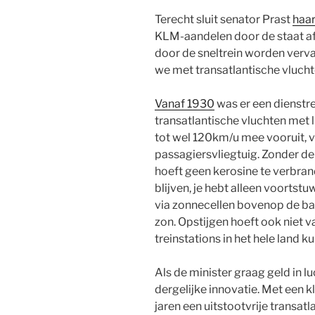
Terecht sluit senator Prast
haar
KLM-aandelen door de staat af
door de sneltrein worden verv
we met transatlantische vluch
Vanaf 1930
was er een dienstr
transatlantische vluchten met
tot wel 120km/u mee vooruit, 
passagiersvliegtuig. Zonder de
hoeft geen kerosine te verbrand
blijven, je hebt alleen voortst
via zonnecellen bovenop de bal
zon. Opstijgen hoeft ook niet v
treinstations in het hele land
Als de minister graag geld in lu
dergelijke innovatie. Met een k
jaren een uitstootvrije transat