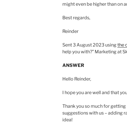
might even be higher than on an
Best regards,
Reinder
Sent 3 August 2023 using
the 
help you with?” Marketing at Sk
ANSWER
Hello Reinder,
I hope you are well and that yo
Thank you so much for getting i
suggestions with us – adding rai
idea!