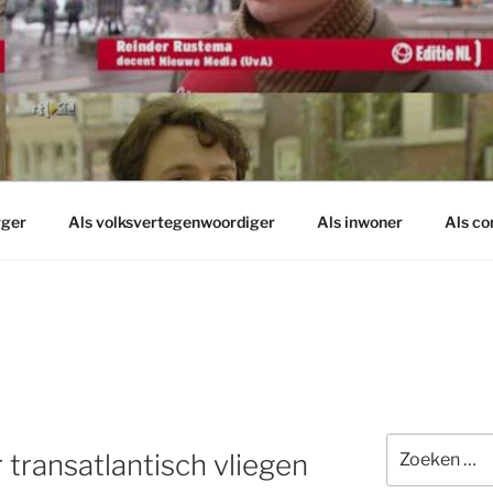
rger
Als volksvertegenwoordiger
Als inwoner
Als c
Zoeken
transatlantisch vliegen
naar: