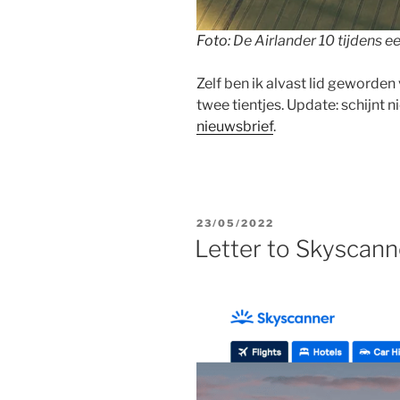
Foto
: De Airlander 10 tijdens e
Zelf ben ik alvast lid geworden
twee tientjes. Update: schijnt n
nieuwsbrief
.
GEPLAATST
23/05/2022
OP
Letter to Skyscann