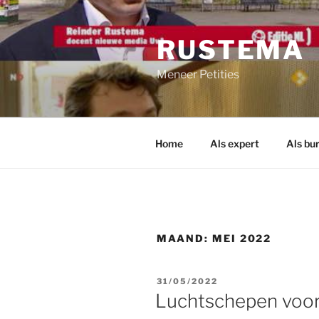
Ga
naar
RUSTEMA
de
inhoud
Meneer Petities
Home
Als expert
Als bu
MAAND:
MEI 2022
GEPLAATST
31/05/2022
OP
Luchtschepen voor 