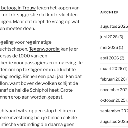
 betoog in Trouw
tegen het kopen van
ARCHIEF
 met de suggestie dat korte vluchten
angen. Maar dat roept de vraag op wat
augustus 2026
ten moeten doen.
juni 2026
(6)
egeling voor regelmatige
mei 2026
(1)
 luchtschepen.
Tegenwoordig
kan je er
versus de 1000 van een
april 2026
(2)
 herrie voor passagiers en omgeving. Je
maart 2026
(1)
en om op te stijgen en in de lucht te
uwing nodig. Binnen een paar jaar kan dat
februari 2026
(
lon, want boven de wolken schijnt de
november 202
anaf de hel die Schiphol heet. Grote
 kunnen erop aan worden gepast.
oktober 2025
(
chtvaart wil stoppen, stop het in een
september 20
leine investering heb je binnen enkele
augustus 2025
lantische verbinding die daarna geen