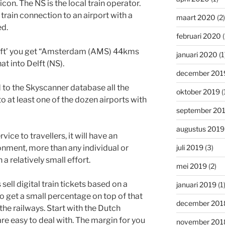
icon. The NS is the local train operator.
t train connection to an airport with a
maart 2020
(2)
ed.
februari 2020
(
elft’ you get “Amsterdam (AMS) 44kms
januari 2020
(1
t into Delft (NS).
december 201
 to the Skyscanner database all the
oktober 2019
(
to at least one of the dozen airports with
september 20
augustus 2019
ice to travellers, it will have an
nment, more than any individual or
juli 2019
(3)
 a relatively small effort.
mei 2019
(2)
sell digital train tickets based on a
januari 2019
(1
get a small percentage on top of that
december 201
the railways. Start with the Dutch
are easy to deal with. The margin for you
november 201