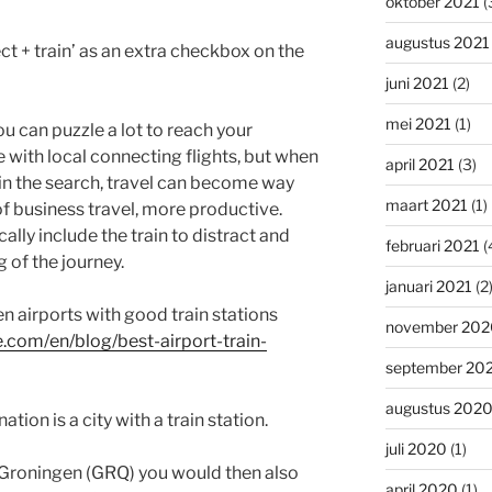
oktober 2021
(
augustus 2021
ct + train’ as an extra checkbox on the
juni 2021
(2)
mei 2021
(1)
u can puzzle a lot to reach your
e with local connecting flights, but when
april 2021
(3)
 in the search, travel can become way
maart 2021
(1)
f business travel, more productive.
cally include the train to distract and
februari 2021
(
g of the journey.
januari 2021
(2
en airports with good train stations
november 202
e.com/en/blog/best-airport-train-
september 20
augustus 202
ation is a city with a train station.
juli 2020
(1)
Groningen (GRQ) you would then also
april 2020
(1)