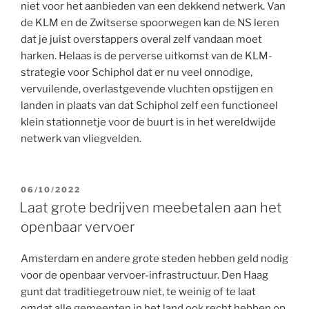
niet voor het aanbieden van een dekkend netwerk. Van
de KLM en de Zwitserse spoorwegen kan de NS leren
dat je juist overstappers overal zelf vandaan moet
harken. Helaas is de perverse uitkomst van de KLM-
strategie voor Schiphol dat er nu veel onnodige,
vervuilende, overlastgevende vluchten opstijgen en
landen in plaats van dat Schiphol zelf een functioneel
klein stationnetje voor de buurt is in het wereldwijde
netwerk van vliegvelden.
GEPLAATST
06/10/2022
OP
Laat grote bedrijven meebetalen aan het
openbaar vervoer
Amsterdam en andere grote steden hebben geld nodig
voor de openbaar vervoer-infrastructuur. Den Haag
gunt dat traditiegetrouw niet, te weinig of te laat
omdat alle gemeenten in het land ook recht hebben op