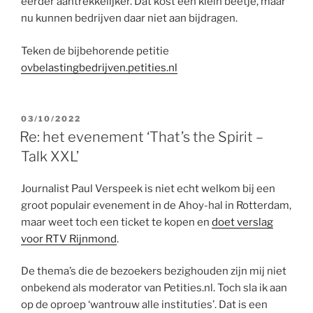
eerder aantrekkelijker. Dat kost een klein beetje, maar
nu kunnen bedrijven daar niet aan bijdragen.
Teken de bijbehorende petitie
ovbelastingbedrijven.petities.nl
GEPLAATST
03/10/2022
OP
Re: het evenement ‘That’s the Spirit –
Talk XXL’
Journalist Paul Verspeek is niet echt welkom bij een
groot populair evenement in de Ahoy-hal in Rotterdam,
maar weet toch een ticket te kopen en
doet verslag
voor RTV Rijnmond
.
De thema’s die de bezoekers bezighouden zijn mij niet
onbekend als moderator van Petities.nl. Toch sla ik aan
op de oproep ‘wantrouw alle instituties’. Dat is een