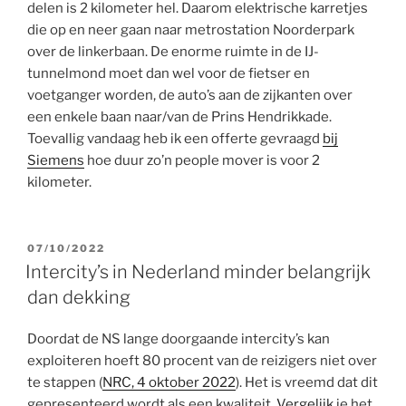
delen is 2 kilometer hel. Daarom elektrische karretjes
die op en neer gaan naar metrostation Noorderpark
over de linkerbaan. De enorme ruimte in de IJ-
tunnelmond moet dan wel voor de fietser en
voetganger worden, de auto’s aan de zijkanten over
een enkele baan naar/van de Prins Hendrikkade.
Toevallig vandaag heb ik een offerte gevraagd
bij
Siemens
hoe duur zo’n people mover is voor 2
kilometer.
GEPLAATST
07/10/2022
OP
Intercity’s in Nederland minder belangrijk
dan dekking
Doordat de NS lange doorgaande intercity’s kan
exploiteren hoeft 80 procent van de reizigers niet over
te stappen (
NRC, 4 oktober 2022
). Het is vreemd dat dit
gepresenteerd wordt als een kwaliteit.
Vergelijk
je het