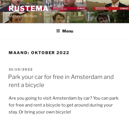
Ga
RUSTEMA
naar
Meneer Petities
de
inhoud
Menu
MAAND:
OKTOBER 2022
GEPLAATST
31/10/2022
OP
Park your car for free in Amsterdam and
rent a bicycle
Are you going to visit Amsterdam by car? You can park
for free and rent a bicycle to get around during your
stay. Or bring your own bicycle!