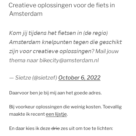
OP
Creatieve oplossingen voor de fiets in
Amsterdam
𝘒𝘰𝘮 𝘫𝘪𝘫 𝘵𝘪𝘫𝘥𝘦𝘯𝘴 𝘩𝘦𝘵 𝘧𝘪𝘦𝘵𝘴𝘦𝘯 𝘪𝘯 (𝘥𝘦 𝘳𝘦𝘨𝘪𝘰)
𝘈𝘮𝘴𝘵𝘦𝘳𝘥𝘢𝘮 𝘬𝘯𝘦𝘭𝘱𝘶𝘯𝘵𝘦𝘯 𝘵𝘦𝘨𝘦𝘯 𝘥𝘪𝘦 𝘨𝘦𝘴𝘤𝘩𝘪𝘬𝘵
𝘻𝘪𝘫𝘯 𝘷𝘰𝘰𝘳 𝘤𝘳𝘦𝘢𝘵𝘪𝘦𝘷𝘦 𝘰𝘱𝘭𝘰𝘴𝘴𝘪𝘯𝘨𝘦𝘯? Mail jouw
thema naar bikecity@amsterdam.nl
— Sietze (@sietzef)
October 6, 2022
Daarvoor ben je bij mij aan het goede adres.
Bij voorkeur oplossingen die weinig kosten. Toevallig
maakte ik recent
een lijstje
.
En daar kies ik deze
drie
zes uit om toe te lichten: