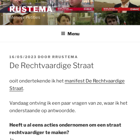
Ga
RUSTEMA
naar
Meneer Petities
de
inhoud
Menu
GEPLAATST
16/05/2023
DOOR
RRUSTEMA
OP
De Rechtvaardige Straat
ooit ondertekende ik het
manifest De Rechtvaardige
Straat
.
Vandaag ontving ik een paar vragen van ze, waar ik het
onderstaande op antwoordde.
Heeft u al eens acties ondernomen om een straat
rechtvaardiger te maken?