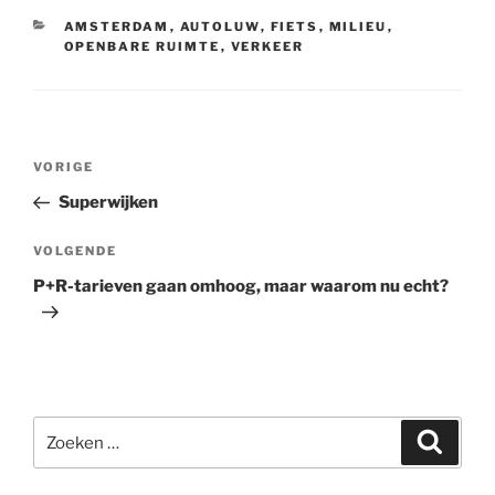
CATEGORIEËN
AMSTERDAM
,
AUTOLUW
,
FIETS
,
MILIEU
,
OPENBARE RUIMTE
,
VERKEER
Bericht
Vorig
VORIGE
navigatie
bericht
Superwijken
Volgend
VOLGENDE
bericht
P+R-tarieven gaan omhoog, maar waarom nu echt?
Zoeken
Zoeke
naar: