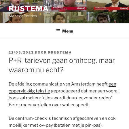
Ga
RUSTEMA
naar
Meneer Petities
de
inhoud
Menu
GEPLAATST
22/05/2023
DOOR
RRUSTEMA
OP
P+R-tarieven gaan omhoog, maar
waarom nu echt?
De afdeling communicatie van Amsterdam heeft
een
oppervlakkig tekstje
geproduceerd dat mensen vooral
boos zal maken: “alles wordt duurder zonder reden”
Beter meer vertellen over wat er speelt.
De centrum-check is technisch afgeschreven en ook
moeilijker met ov-pay (betalen met je pin-pas).