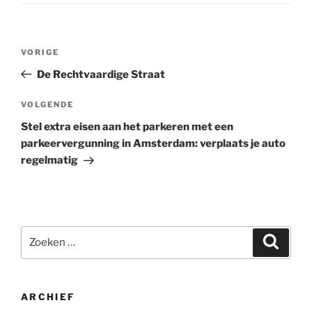
Bericht
Vorig
VORIGE
navigatie
bericht
De Rechtvaardige Straat
Volgend
VOLGENDE
bericht
Stel extra eisen aan het parkeren met een
parkeervergunning in Amsterdam: verplaats je auto
regelmatig
Zoeken
Zoeke
naar:
ARCHIEF