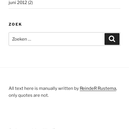
juni 2012
(2)
ZOEK
Zoeken
Zoeke
naar:
All text here is manually written by
ReindeR Rustema
,
only quotes are not.