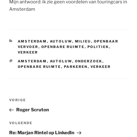
Mijn antwoord: ik zie geen voordelen van touringcars in
Amsterdam
CATEGORIEËN
AMSTERDAM
,
AUTOLUW
,
MILIEU
,
OPENBAAR
VERVOER
,
OPENBARE RUIMTE
,
POLITIEK
,
VERKEER
TAGS
AMSTERDAM
,
AUTOLUW
,
ONDERZOEK
,
OPENBARE RUIMTE
,
PARKEREN
,
VERKEER
Bericht
Vorig
VORIGE
navigatie
bericht
Roger Scruton
Volgend
VOLGENDE
bericht
Re: Marjan Rintel op LinkedIn