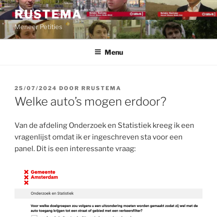
Ga
RUSTEMA
naar
Meneer Petities
de
inhoud
Menu
GEPLAATST
25/07/2024
DOOR
RRUSTEMA
OP
Welke auto’s mogen erdoor?
Van de afdeling Onderzoek en Statistiek kreeg ik een
vragenlijst omdat ik er ingeschreven sta voor een
panel. Dit is een interessante vraag: