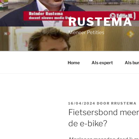
Ga
naar
RUSTEMA
de
inhoud
Meneer Petities
Home
Als expert
Als bu
GEPLAATST
16/04/2024
DOOR
RRUSTEMA
OP
Fietsersbond meer 
de e-bike?