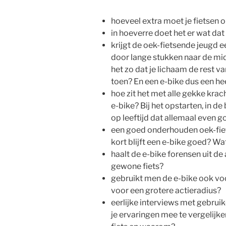
hoeveel extra moet je fietsen o
in hoeverre doet het er wat dat
krijgt de oek-fietsende jeugd ee
door lange stukken naar de midd
het zo dat je lichaam de rest va
toen? En een e-bike dus een hee
hoe zit het met alle gekke kr
e-bike? Bij het opstarten, in d
op leeftijd dat allemaal even 
een goed onderhouden oek-fiet
kort blijft een e-bike goed? Wat
haalt de e-bike forensen uit de
gewone fiets?
gebruikt men de e-bike ook voo
voor een grotere actieradius?
eerlijke interviews met gebrui
je ervaringen mee te vergelijk