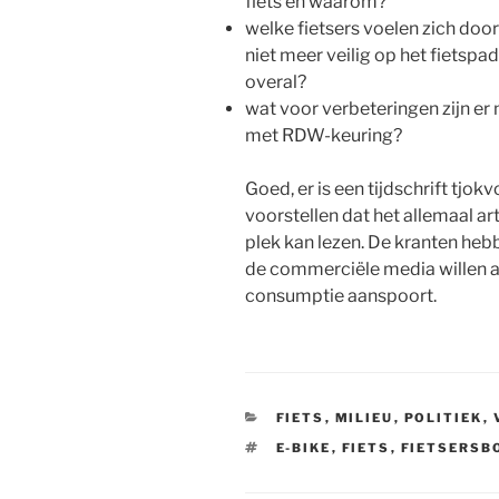
fiets en waarom?
welke fietsers voelen zich do
niet meer veilig op het fietspa
overal?
wat voor verbeteringen zijn er
met RDW-keuring?
Goed, er is een tijdschrift tjokv
voorstellen dat het allemaal art
plek kan lezen. De kranten heb
de commerciële media willen a
consumptie aanspoort.
CATEGORIEËN
FIETS
,
MILIEU
,
POLITIEK
,
TAGS
E-BIKE
,
FIETS
,
FIETSERSB