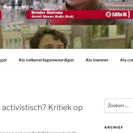
rger
Als volksvertegenwoordiger
Als inwoner
Als c
Zoeken
activistisch? Kritiek op
naar:
ARCHIEF