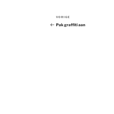
Bericht
Vorig
VORIGE
navigatie
bericht
Pak graffiti aan