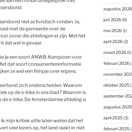
e aan een ronde tafelgesprek met
tsersbond.
augustus 2026
juni 2026
(6)
tsersbond niet activistisch vonden. Ja,
 goed met de gemeente over de
mei 2026
(1)
or zover die afdelingen er zijn. Met het
april 2026
(2)
 dat wel in gevaar.
maart 2026
(1)
ie je een soort ANWB-Kampioen voor
februari 2026
(
 Met dat soort consumenteninformatie
ijken ze wel een filmpje over ergens.
november 202
etserbond zich onderscheiden. Waarom
oktober 2025
(
tiek op de e-bike in ons blad? Waarom is
september 20
op de e-bike. De Amsterdamse afdeling is
augustus 2025
april 2025
(3)
ik mijn kritiek uitte laten weten dat het
ert veel lezers op, het land raakt er niet
februari 2025
(