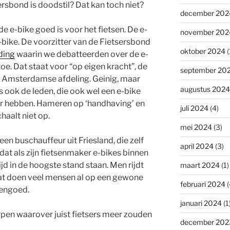
ersbond is doodstil? Dat kan toch niet?
december 202
de e-bike goed is voor het fietsen. De e-
november 202
-bike. De voorzitter van de Fietsersbond
oktober 2024
(
ding
waarin we debatteerden over de e-
oe. Dat staat voor “op eigen kracht”, de
september 20
 Amsterdamse afdeling. Geinig, maar
augustus 2024
 ook de leden, die ook wel een e-bike
ver hebben. Hameren op ‘handhaving’ en
juli 2024
(4)
haalt niet op.
mei 2024
(3)
een buschauffeur uit Friesland, die zelf
april 2024
(3)
 dat als zijn fietsenmaker e-bikes binnen
tijd in de hoogste stand staan. Men rijdt
maart 2024
(1)
dat doen veel mensen al op een gewone
februari 2024
(
vengoed.
januari 2024
(1
rpen waarover juist fietsers meer zouden
december 202