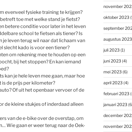
november 202
m evenveel fysieke training te krijgen?
oktober 2023
(
 betreft toe met welke stand je fietst?
n betere conditie voor later in het leven
september 20
elbare school te fietsen als tiener? Is
augustus 2023
n je leven terug wil naar dat lichaam van
l slecht kado is voor een tiener?
juli 2023
(1)
achten om rekening mee te houden op een
juni 2023
(4)
e bocht, bij het stoppen? En kan iemand
goed?
mei 2023
(6)
s kan je hele leven mee gaan, maar hoe
 is de prijs per kilometer?
april 2023
(4)
 auto? Of uit het openbaar vervoer of de
februari 2023
(
r de kleine stukjes of inderdaad alleen
januari 2023
(6
december 202
kers van de e-bike over de overstap, om
en… Wie gaan er weer terug naar de Oek-
november 202