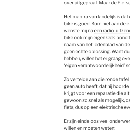
over uitgepraat. Maar de Fiets
Het mantra van landelijk is dat 
bike is goed. Kom niet aan de e
wenste mij na
een radio-uitzen
bike ook mijn eigen Oek-bond t
naam van het ledenblad van de
geen echte oplossing. Want dus
hebben, willen het er graag o
‘eigen verantwoordelijkheid’ sc
Zo vertelde aan die ronde tafel 
geen auto heeft, dat hij hoorde
krijgt voor een reparatie die al
gewoon zo snel als mogelijk, 
fiets, dus op een elektrische e
Er zijn eindeloos veel onderwe
willen en moeten weten: