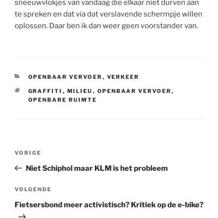
sneeuwvlokjes van vandaag die elkaar niet durven aan
te spreken en dat via dat verslavende schermpje willen
oplossen. Daar ben ik dan weer geen voorstander van.
CATEGORIEËN
OPENBAAR VERVOER
,
VERKEER
TAGS
GRAFFITI
,
MILIEU
,
OPENBAAR VERVOER
,
OPENBARE RUIMTE
Bericht
Vorig
VORIGE
navigatie
bericht
Niet Schiphol maar KLM is het probleem
Volgend
VOLGENDE
bericht
Fietsersbond meer activistisch? Kritiek op de e-bike?