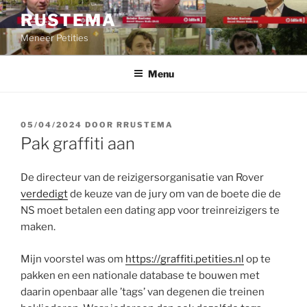
Ga
RUSTEMA
naar
Meneer Petities
de
inhoud
Menu
GEPLAATST
05/04/2024
DOOR
RRUSTEMA
OP
Pak graffiti aan
De directeur van de reizigersorganisatie van Rover
verdedigt
de keuze van de jury om van de boete die de
NS moet betalen een dating app voor treinreizigers te
maken.
Mijn voorstel was om
https://graffiti.petities.nl
op te
pakken en een nationale database te bouwen met
daarin openbaar alle ’tags’ van degenen die treinen