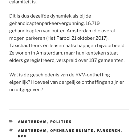
calamiteit is.
Dit is dus dezelfde dynamiek als bij de
gehandicaptenparkeervergunning. 16.719
gehandicapten van buiten Amsterdam die overal
mogen parkeren (
Het Parool 21 oktober 2017
).
Taxichauffeurs en leasemaatschappijen bijvoorbeeld.
Ze wonen in Amsterdam, maar hun kenteken staat
elders geregistreerd, verspreid over 187 gemeenten.
Wat is de geschiedenis van de RVV-ontheffing
eigenlijk? Hoeveel van dergelijke ontheffingen zijn er
nu uitgegeven?
CATEGORIEËN
AMSTERDAM
,
POLITIEK
TAGS
AMSTERDAM
,
OPENBARE RUIMTE
,
PARKEREN
,
RVV