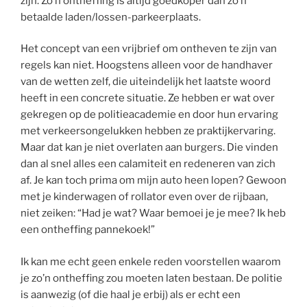
zijn. Zo’n ontheffing is altijd goedkoper dan zo’n
betaalde laden/lossen-parkeerplaats.
Het concept van een vrijbrief om ontheven te zijn van
regels kan niet. Hoogstens alleen voor de handhaver
van de wetten zelf, die uiteindelijk het laatste woord
heeft in een concrete situatie. Ze hebben er wat over
gekregen op de politieacademie en door hun ervaring
met verkeersongelukken hebben ze praktijkervaring.
Maar dat kan je niet overlaten aan burgers. Die vinden
dan al snel alles een calamiteit en redeneren van zich
af. Je kan toch prima om mijn auto heen lopen? Gewoon
met je kinderwagen of rollator even over de rijbaan,
niet zeiken: “Had je wat? Waar bemoei je je mee? Ik heb
een ontheffing pannekoek!”
Ik kan me echt geen enkele reden voorstellen waarom
je zo’n ontheffing zou moeten laten bestaan. De politie
is aanwezig (of die haal je erbij) als er echt een