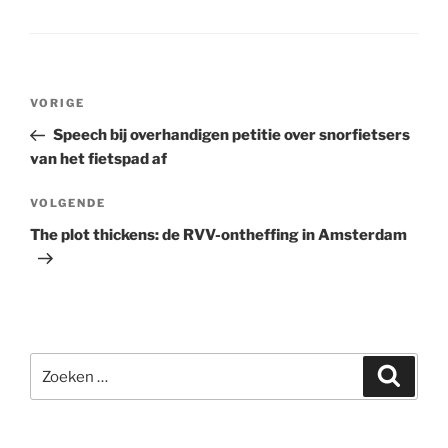
Bericht
Vorig
VORIGE
navigatie
bericht
Speech bij overhandigen petitie over snorfietsers
van het fietspad af
Volgend
VOLGENDE
bericht
The plot thickens: de RVV-ontheffing in Amsterdam
Zoeken
Zoeke
naar: