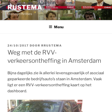
Ga
RUSTEMA
naar
Meneer Petities
de
inhoud
Menu
GEPLAATST
24/10/2017
DOOR
RRUSTEMA
OP
Weg met de RVV-
verkeersontheffing in Amsterdam
Bijna dagelijks zie ik allerlei levensgevaarlijk of asociaal
geparkeerde bedrijfsauto’s staan in Amsterdam. Vaak
ligt er een RVV-verkeersontheffing kaart op het
dashboard.