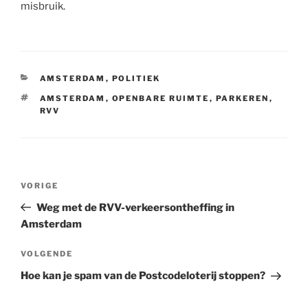
misbruik.
CATEGORIEËN
AMSTERDAM
,
POLITIEK
TAGS
AMSTERDAM
,
OPENBARE RUIMTE
,
PARKEREN
,
RVV
Bericht
Vorig
VORIGE
navigatie
bericht
Weg met de RVV-verkeersontheffing in
Amsterdam
Volgend
VOLGENDE
bericht
Hoe kan je spam van de Postcodeloterij stoppen?