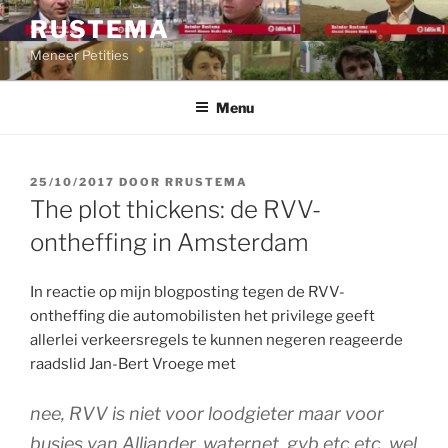
Ga
RUSTEMA
naar
Meneer Petities
de
inhoud
Menu
GEPLAATST
25/10/2017
DOOR
RRUSTEMA
OP
The plot thickens: de RVV-
ontheffing in Amsterdam
In reactie op mijn blogposting tegen de RVV-
ontheffing die automobilisten het privilege geeft
allerlei verkeersregels te kunnen negeren reageerde
raadslid Jan-Bert Vroege met
nee, RVV is niet voor loodgieter maar voor
busjes van Alliander, waternet, gvb etc etc. wel