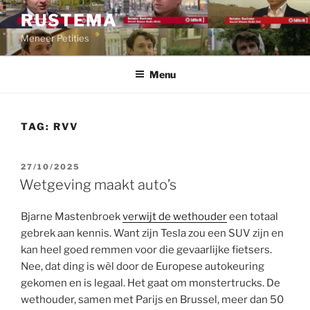
Ga
RUSTEMA
naar
Meneer Petities
de
inhoud
Menu
TAG:
RVV
GEPLAATST
27/10/2025
OP
Wetgeving maakt auto’s
Bjarne Mastenbroek
verwijt de wethouder
een totaal
gebrek aan kennis. Want zijn Tesla zou een SUV zijn en
kan heel goed remmen voor die gevaarlijke fietsers.
Nee, dat ding is wèl door de Europese autokeuring
gekomen en is legaal. Het gaat om monstertrucks. De
wethouder, samen met Parijs en Brussel, meer dan 50