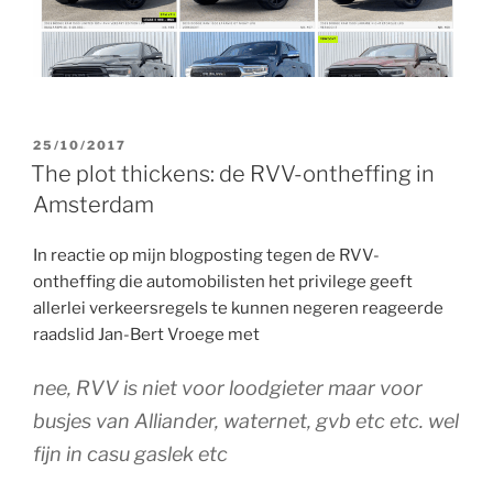
GEPLAATST
25/10/2017
OP
The plot thickens: de RVV-ontheffing in
Amsterdam
In reactie op mijn blogposting tegen de RVV-
ontheffing die automobilisten het privilege geeft
allerlei verkeersregels te kunnen negeren reageerde
raadslid Jan-Bert Vroege met
nee, RVV is niet voor loodgieter maar voor
busjes van Alliander, waternet, gvb etc etc. wel
fijn in casu gaslek etc