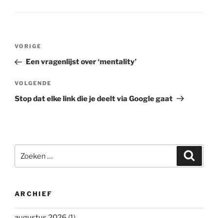
Bericht
Vorig
VORIGE
navigatie
bericht
Een vragenlijst over ‘mentality’
Volgend
VOLGENDE
bericht
Stop dat elke link die je deelt via Google gaat
Zoeken
Zoeke
naar:
ARCHIEF
augustus 2026
(1)