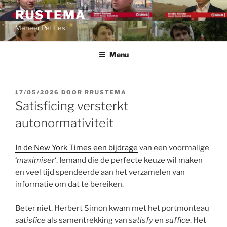
Ga
RUSTEMA
naar
Meneer Petities
de
inhoud
Menu
GEPLAATST
17/05/2026
DOOR
RRUSTEMA
OP
Satisficing versterkt
autonormativiteit
In de New York Times een bijdrage
van een voormalige
‘
maximiser
‘. Iemand die de perfecte keuze wil maken
en veel tijd spendeerde aan het verzamelen van
informatie om dat te bereiken.
Beter niet. Herbert Simon kwam met het portmonteau
satisfice
als samentrekking van
satisfy
en
suffice
. Het