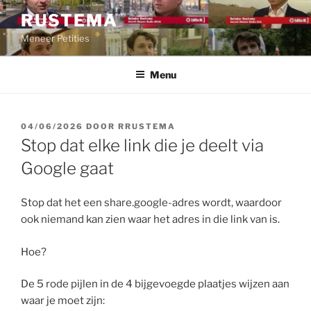
Ga
RUSTEMA
naar
Meneer Petities
de
inhoud
Menu
GEPLAATST
04/06/2026
DOOR
RRUSTEMA
OP
Stop dat elke link die je deelt via
Google gaat
Stop dat het een share.google-adres wordt, waardoor
ook niemand kan zien waar het adres in die link van is.
Hoe?
De 5 rode pijlen in de 4 bijgevoegde plaatjes wijzen aan
waar je moet zijn: