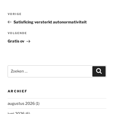
Bericht
Vorig
VORIGE
navigatie
bericht
Satisficing versterkt autonormativiteit
Volgend
VOLGENDE
bericht
Gratis ov
Zoeken
Zoeke
naar:
ARCHIEF
augustus 2026
(1)
juni 2026
(6)