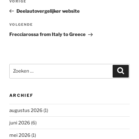
Vorig
VORIGE
navigatie
bericht
Deelautovergelijker website
Volgend
VOLGENDE
bericht
Frecciarossa from Italy to Greece
Zoeken
Zoeke
naar:
ARCHIEF
augustus 2026
(1)
juni 2026
(6)
mei 2026
(1)