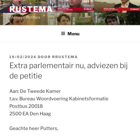
Ga
RUSTEMA
naar
Meneer Petities
de
inhoud
Menu
GEPLAATST
19/02/2024
DOOR
RRUSTEMA
OP
Extra parlementair nu, adviezen bij
de petitie
Aan: De Tweede Kamer
t.a.v. Bureau Woordvoering Kabinetsformatie
Postbus 20018
2500 EA Den Haag
Geachte heer Putters,