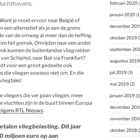
 luchthavens.
februari 2020
(
januari 2020
(1
 Want je moet ervoor naar België of
december 201
en een alternatief als je aan de grens
de van de omweg al meer dan de heffing.
oktober 2019
(
n om het gemak. Omrijden naar een ander
september 20
 Ook kunnen de buitenlandse vliegvelden
van Schiphol, naar Bali via Frankfurt?
augustus 2019
rdt voor een groot gedeelte ook
juli 2019
(3)
s die vliegen sowieso niet om. En die
vliegtaks!
mei 2019
(2)
e vliegers die ver gaan vliegen, meer
januari 2019
(1
 vluchten zijn in de buurt binnen Europa
december 201
olgens RTL Nieuws
.
november 201
talen vliegbelasting. Dit jaar
oktober 2018
(
00 miljoen euro op aan