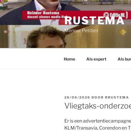
Ga
naar
RUSTEMA
de
inhoud
Meneer Petities
Home
Als expert
Als bu
GEPLAATST
26/06/2026
DOOR
RRUSTEMA
OP
Vliegtaks-onderzo
Er is een advertentiecampagne
KLM/Transavia, Corendon en TU