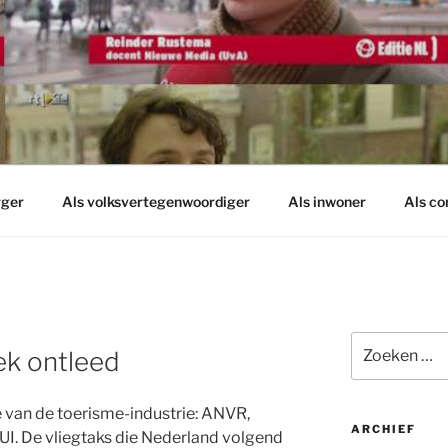
rger
Als volksvertegenwoordiger
Als inwoner
Als c
Zoeken
ek ontleed
naar:
 van de toerisme-industrie: ANVR,
ARCHIEF
I. De vliegtaks die Nederland volgend