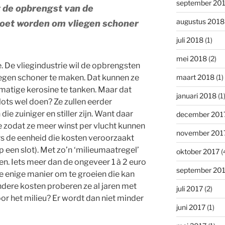
september 20
at de opbrengst van de
augustus 2018
moet worden om vliegen schoner
juli 2018
(1)
mei 2018
(2)
 De vliegindustrie wil de opbrengsten
iegen schoner te maken. Dat kunnen ze
maart 2018
(1)
tmatige kerosine te tanken. Maar dat
januari 2018
(1
lots wel doen? Ze zullen eerder
ie zuiniger en stiller zijn. Want daar
december 201
 zodat ze meer winst per vlucht kunnen
november 201
rs de eenheid die kosten veroorzaakt
p een slot). Met zo’n ‘milieumaatregel’
oktober 2017
(
n. Iets meer dan de ongeveer 1 à 2 euro
september 20
 de enige manier om te groeien die kan
dere kosten proberen ze al jaren met
juli 2017
(2)
voor het milieu? Er wordt dan niet minder
juni 2017
(1)