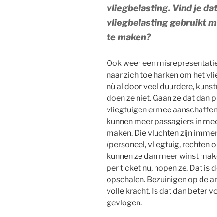
vliegbelasting. Vind je d
vliegbelasting gebruikt 
te maken?
Ook weer een misrepresentatie.
naar zich toe harken om het vl
nù al door veel duurdere, kuns
doen ze niet. Gaan ze dat dan p
vliegtuigen ermee aanschaffen d
kunnen meer passagiers in mee
maken. Die vluchten zijn imme
(personeel, vliegtuig, rechten o
kunnen ze dan meer winst make
per ticket nu, hopen ze. Dat is
opschalen. Bezuinigen op de an
volle kracht. Is dat dan beter 
gevlogen.