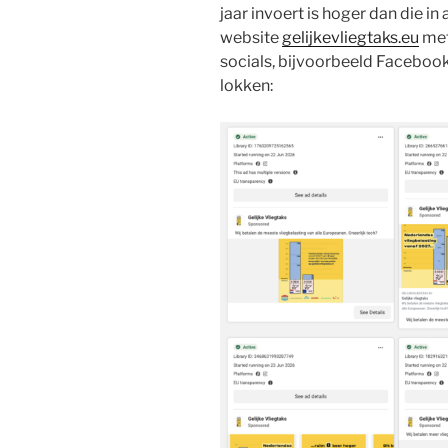
jaar invoert is hoger dan die i
website
gelijkevliegtaks.eu
met
socials, bijvoorbeeld Faceboo
lokken: