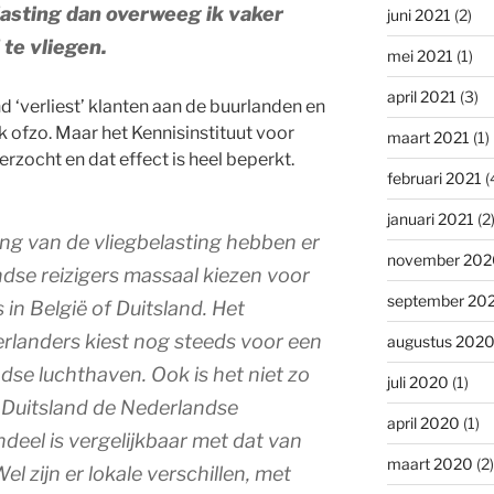
lasting dan overweeg ik vaker
juni 2021
(2)
 te vliegen.
mei 2021
(1)
april 2021
(3)
‘verliest’ klanten aan de buurlanden en
jk ofzo. Maar het Kennisinstituut voor
maart 2021
(1)
erzocht en dat effect is heel beperkt.
februari 2021
(
januari 2021
(2
ng van de vliegbelasting hebben er
november 202
ndse reizigers massaal kiezen voor
september 20
in België of Duitsland. Het
rlanders kiest nog steeds voor een
augustus 202
dse luchthaven. Ook is het niet zo
juli 2020
(1)
 Duitsland de Nederlandse
april 2020
(1)
deel is vergelijkbaar met dat van
maart 2020
(2)
 zijn er lokale verschillen, met