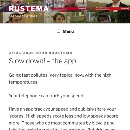
Ga
RUSTEMA
naar
Meneer Petities
de
inhoud
Menu
GEPLAATST
27/06/2026
DOOR
RRUSTEMA
OP
Slow down! – the app
Going fast pollutes. Very topical now, with the high
temperatures.
Your telephone can track your speed.
Have an app track your speed and publish/share your
‘scores’. High speeds score less and low speeds score
more. Those who do most commutes by bicycle and