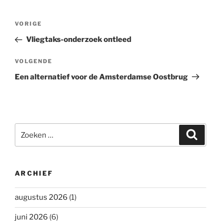
Bericht
Vorig
VORIGE
navigatie
bericht
Vliegtaks-onderzoek ontleed
Volgend
VOLGENDE
bericht
Een alternatief voor de Amsterdamse Oostbrug
Zoeken
Zoeke
naar:
ARCHIEF
augustus 2026
(1)
juni 2026
(6)