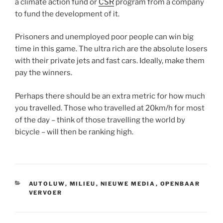
a climate action fund or
CSR
program from a company
to fund the development of it.
Prisoners and unemployed poor people can win big
time in this game. The ultra rich are the absolute losers
with their private jets and fast cars. Ideally, make them
pay the winners.
Perhaps there should be an extra metric for how much
you travelled. Those who travelled at 20km/h for most
of the day – think of those travelling the world by
bicycle – will then be ranking high.
CATEGORIEËN
AUTOLUW
,
MILIEU
,
NIEUWE MEDIA
,
OPENBAAR
VERVOER