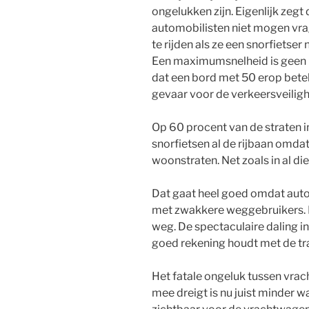
ongelukken zijn. Eigenlijk ze
automobilisten niet mogen vr
te rijden als ze een snorfietser
Een maximumsnelheid is geen 
dat een bord met 50 erop betek
gevaar voor de verkeersveiligh
Op 60 procent van de straten 
snorfietsen al de rijbaan omdat 
woonstraten. Net zoals in al d
Dat gaat heel goed omdat aut
met zwakkere weggebruikers. 
weg. De spectaculaire daling 
goed rekening houdt met de tr
Het fatale ongeluk tussen vra
mee dreigt is nu juist minder wa