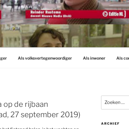
rger
Als volksvertegenwoordiger
Als inwoner
Als c
Zoeken
 op de rijbaan
naar:
ad, 27 september 2019)
ARCHIEF