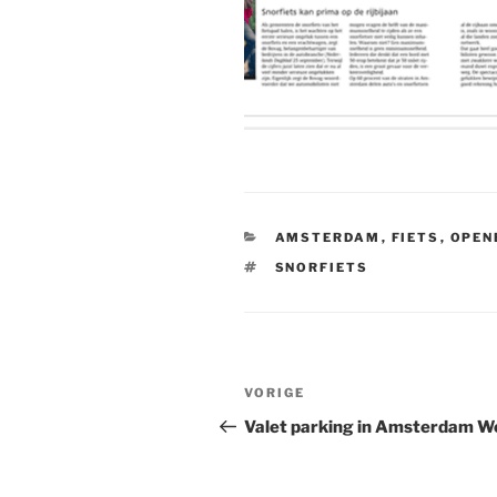
CATEGORIEËN
AMSTERDAM
,
FIETS
,
OPEN
TAGS
SNORFIETS
Bericht
Vorig
VORIGE
navigatie
bericht
Valet parking in Amsterdam W