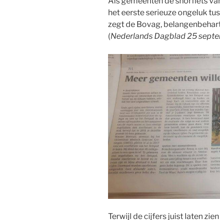
Als gemeenten de snorfiets van
het eerste serieuze ongeluk tu
zegt de Bovag, belangenbehart
(
Nederlands Dagblad 25 sept
Terwijl de cijfers juist laten zi