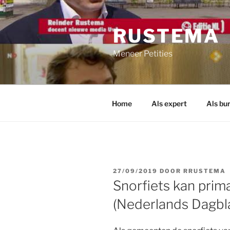
Ga
naar
RUSTEMA
de
inhoud
Meneer Petities
Home
Als expert
Als bu
GEPLAATST
27/09/2019
DOOR
RRUSTEMA
OP
Snorfiets kan prima
(Nederlands Dagbl