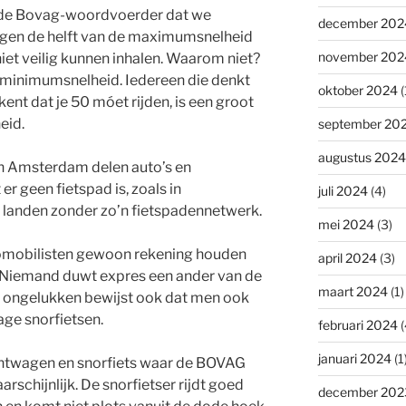
gt de Bovag-woordvoerder dat we
december 202
agen de helft van de maximumsnelheid
november 202
 niet veilig kunnen inhalen. Waarom niet?
minimumsnelheid. Iedereen die denkt
oktober 2024
(
ent dat je 50 móet rijden, is een groot
eid.
september 20
augustus 2024
in Amsterdam delen auto’s en
er geen fietspad is, zoals in
juli 2024
(4)
ie landen zonder zo’n fietspadennetwerk.
mei 2024
(3)
omobilisten gewoon rekening houden
april 2024
(3)
Niemand duwt expres een ander van de
maart 2024
(1)
in ongelukken bewijst ook dat men ook
age snorfietsen.
februari 2024
(
januari 2024
(1
chtwagen en snorfiets waar de BOVAG
arschijnlijk. De snorfietser rijdt goed
december 202