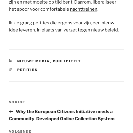
zijn en met moeite op tijd bent. Daarom, liberaliseer
het spoor voor comfortabele
nachttreinen
.
Ik zie graag petities die ergens voor zijn, een nieuw
idee leveren. In plaats van verzet tegen nieuw beleid.
CATEGORIEËN
NIEUWE MEDIA
,
PUBLICITEIT
TAGS
PETITIES
Bericht
Vorig
VORIGE
navigatie
bericht
Why the European Citizens Initiative needs a
Community-Developed Online Collection System
Volgend
VOLGENDE