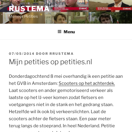
Ga
RUSTEMA
naar
Meneer Petities
de
inhoud
Menu
GEPLAATST
07/05/2014
DOOR
RRUSTEMA
OP
Mijn petities op petities.nl
Donderdagochtend 8 mei overhandig ik een petitie aan
het GVB in Amsterdam:
Scooters op het achterdek.
Laat scooters en ander gemotoriseerd verkeer als
laatste op het IJ-veer komen zodat fietsers en
voetgangers niet in de stank en het gedrang staan.
Hetzelfde wil ik ook bij verkeerslichten. Laat de
scooters achter de fietsers staan. Een paar meter
terug langs de stoeprand. In heel Nederland. Petitie