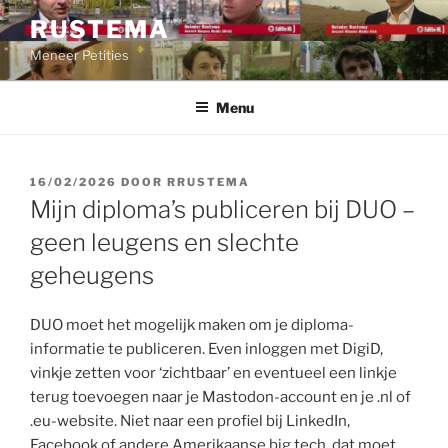
Ga
RUSTEMA
naar
Meneer Petities
de
inhoud
Menu
GEPLAATST
16/02/2026
DOOR
RRUSTEMA
OP
Mijn diploma’s publiceren bij DUO –
geen leugens en slechte
geheugens
DUO moet het mogelijk maken om je diploma-
informatie te publiceren. Even inloggen met DigiD,
vinkje zetten voor ‘zichtbaar’ en eventueel een linkje
terug toevoegen naar je Mastodon-account en je .nl of
.eu-website. Niet naar een profiel bij LinkedIn,
Facebook of andere Amerikaanse big tech, dat moet