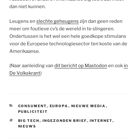
dan niet kunnen.
Leugens en
slechte geheugens
zijn dan geen reden
meer om foutieve cv’s de wereld in te slingeren.
Ondertussen is het wel een hele goedkope stimulans
voor de Europese technologiesector ten koste van de
Amerikaanse.
(Naar aanleiding van
dit bericht op Mastodon
en ook
in
De Volkskrant
)
CATEGORIEËN
CONSUMENT
,
EUROPA
,
NIEUWE MEDIA
,
PUBLICITEIT
TAGS
BIG TECH
,
INGEZONDEN BRIEF
,
INTERNET
,
NIEUWS