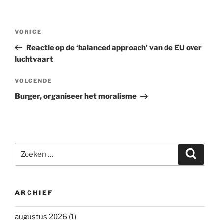
Bericht
Vorig
VORIGE
navigatie
bericht
Reactie op de ‘balanced approach’ van de EU over
luchtvaart
Volgend
VOLGENDE
bericht
Burger, organiseer het moralisme
Zoeken
Zoeke
naar:
ARCHIEF
augustus 2026
(1)