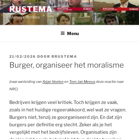
Ga
RUSTEMA
naar
Meneer Petities
de
inhoud
Menu
GEPLAATST
21/02/2026
DOOR
RRUSTEMA
OP
Burger, organiseer het moralisme
(naar aanleiding van
Arjan Veelen
en
Tom-Jan Meeus
deze reactie naar
NRC)
Bedrijven krijgen veel kritiek. Toch krijgen ze vaak,
zoals in het huidige regeerakkoord, wel wat ze vragen.
Burgers niet, tenzij ze georganiseerd zijn. En dat zijn
burgers per definitie erg slecht. Zeker als je het
vergelijkt met het bedrijfsleven. Organisaties zijn