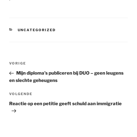
CATEGORIEËN
UNCATEGORIZED
Bericht
Vorig
VORIGE
navigatie
bericht
Mijn diploma’s publiceren bij DUO – geen leugens
en slechte geheugens
Volgend
VOLGENDE
bericht
Reactie op een petitie geeft schuld aan immigratie