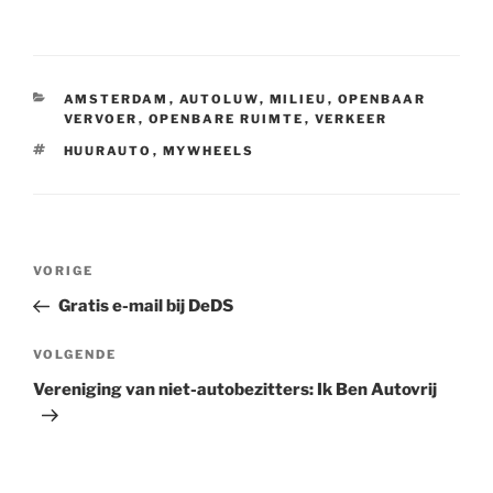
CATEGORIEËN
AMSTERDAM
,
AUTOLUW
,
MILIEU
,
OPENBAAR
VERVOER
,
OPENBARE RUIMTE
,
VERKEER
TAGS
HUURAUTO
,
MYWHEELS
Bericht
Vorig
VORIGE
navigatie
bericht
Gratis e-mail bij DeDS
Volgend
VOLGENDE
bericht
Vereniging van niet-autobezitters: Ik Ben Autovrij