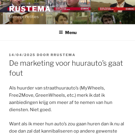
Ga
RUSTEMA
naar
Meneer Petities
de
inhoud
Menu
GEPLAATST
14/04/2025
DOOR
RRUSTEMA
OP
De marketing voor huurauto’s gaat
fout
Als huurder van straathuurauto’s (MyWheels,
Free2Move, GreenWheels, etc.) merk ik dat ik
aanbiedingen krijg om meer af te nemen van hun
diensten. Niet goed.
Want als ik meer hun auto’s zou gaan huren dan ik nu al
doe dan zal dat kannibaliseren op andere gewenste