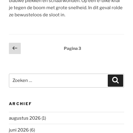
blauwe plekken en schaafwonden. Op een e-bike knal
je tegen de boom met grote snelheid. In dit geval rolde
ze bewusteloos de sloot in.
Berichten
Vorige
Pagina
3
pagina
paginering
Zoeken
Zoeke
naar:
ARCHIEF
augustus 2026
(1)
juni 2026
(6)