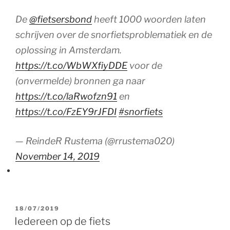
De
@fietsersbond
heeft 1000 woorden laten
schrijven over de snorfietsproblematiek en de
oplossing in Amsterdam.
https://t.co/WbWXfiyDDE
voor de
(onvermelde) bronnen ga naar
https://t.co/laRwofzn91
en
https://t.co/FzEY9rJFDI
#snorfiets
— ReindeR Rustema (@rrustema020)
November 14, 2019
GEPLAATST
18/07/2019
OP
Iedereen op de fiets