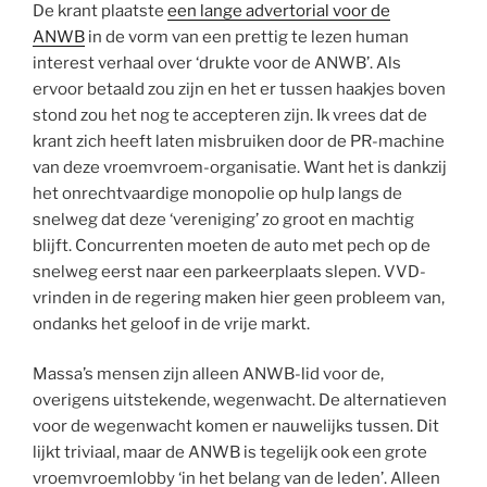
De krant plaatste
een lange advertorial voor de
ANWB
in de vorm van een prettig te lezen human
interest verhaal over ‘drukte voor de ANWB’. Als
ervoor betaald zou zijn en het er tussen haakjes boven
stond zou het nog te accepteren zijn. Ik vrees dat de
krant zich heeft laten misbruiken door de PR-machine
van deze vroemvroem-organisatie. Want het is dankzij
het onrechtvaardige monopolie op hulp langs de
snelweg dat deze ‘vereniging’ zo groot en machtig
blijft. Concurrenten moeten de auto met pech op de
snelweg eerst naar een parkeerplaats slepen. VVD-
vrinden in de regering maken hier geen probleem van,
ondanks het geloof in de vrije markt.
Massa’s mensen zijn alleen ANWB-lid voor de,
overigens uitstekende, wegenwacht. De alternatieven
voor de wegenwacht komen er nauwelijks tussen. Dit
lijkt triviaal, maar de ANWB is tegelijk ook een grote
vroemvroemlobby ‘in het belang van de leden’. Alleen