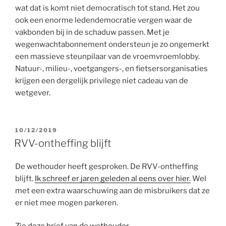
wat dat is komt niet democratisch tot stand. Het zou
ook een enorme ledendemocratie vergen waar de
vakbonden bij in de schaduw passen. Met je
wegenwachtabonnement ondersteun je zo ongemerkt
een massieve steunpilaar van de vroemvroemlobby.
Natuur-, milieu-, voetgangers-, en fietsersorganisaties
krijgen een dergelijk privilege niet cadeau van de
wetgever.
GEPLAATST
10/12/2019
OP
RVV-ontheffing blijft
De wethouder heeft gesproken. De RVV-ontheffing
blijft.
Ik schreef er jaren geleden al eens over hier.
Wel
met een extra waarschuwing aan de misbruikers dat ze
er niet mee mogen parkeren.