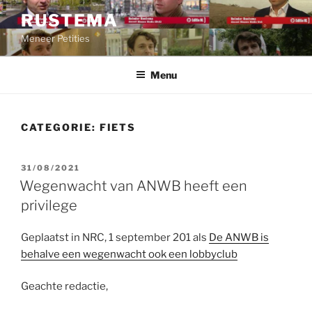
Ga
RUSTEMA
naar
Meneer Petities
de
inhoud
Menu
CATEGORIE:
FIETS
GEPLAATST
31/08/2021
OP
Wegenwacht van ANWB heeft een
privilege
Geplaatst in NRC, 1 september 201 als
De ANWB is
behalve een wegenwacht ook een lobbyclub
Geachte redactie,