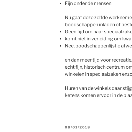
Fijn onder de mensen!
Nu gaat deze zelfde werknemer
boodschappen inladen of bestel
Geen tijd om naar speciaalzake
komt niet in verleiding om kwal
Nee, boodschappenlijstje afwe
en dan meer tijd voor recreati
echt fijn, historisch centrum o
winkelen in speciaalzaken enzo
Huren van de winkels daar stijg
ketens komen ervoor in de plaa
GEPLAATST
08/01/2018
OP