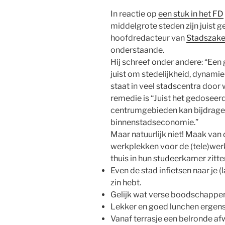
In reactie op
een stuk in het FD
middelgrote steden zijn juist g
hoofdredacteur van
Stadszaken
onderstaande.
Hij schreef onder andere: “Ee
juist om stedelijkheid, dynamie
staat in veel stadscentra door 
remedie is “Juist het gedoseerd
centrumgebieden kan bijdragen
binnenstadseconomie.”
Maar natuurlijk niet! Maak van 
werkplekken voor de (tele)werk
thuis in hun studeerkamer zitte
Even de stad infietsen naar je (
zin hebt.
Gelijk wat verse boodschappe
Lekker en goed lunchen ergens
Vanaf terrasje een belronde af