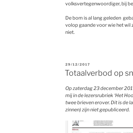
volksvertegenwoordiger, bij b
De bom is al lang geleden gebar
volop gaande voor wie het wil z
niet.
GEPLAATST
29/12/2017
OP
Totaalverbod op sn
Op zaterdag 23 december 2017 
mij in de lezersrubriek ‘Het H
twee brieven erover. Dit is de l
zinnen) zijn niet gepubliceerd.