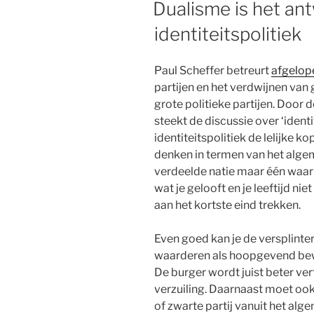
Dualisme is het an
identiteitspolitiek
Paul Scheffer betreurt
afgelop
partijen en het verdwijnen va
grote politieke partijen. Door
steekt de discussie over ‘ident
identiteitspolitiek de lelijke k
denken in termen van het alge
verdeelde natie maar één waar 
wat je gelooft en je leeftijd nie
aan het kortste eind trekken.
Even goed kan je de versplinte
waarderen als hoopgevend bewi
De burger wordt juist beter ve
verzuiling. Daarnaast moet ook
of zwarte partij vanuit het al