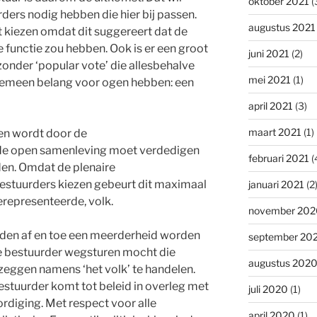
oktober 2021
(
ers nodig hebben die hier bij passen.
augustus 2021
ct kiezen omdat dit suggereert dat de
 functie zou hebben. Ook is er een groot
juni 2021
(2)
 zonder ‘popular vote’ die allesbehalve
mei 2021
(1)
lgemeen belang voor ogen hebben: een
april 2021
(3)
maart 2021
(1)
zen wordt door de
de open samenleving moet verdedigen
februari 2021
(
en. Omdat de plenaire
estuurders kiezen gebeurt dit maximaal
januari 2021
(2
erepresenteerde, volk.
november 202
eden af en toe een meerderheid worden
september 20
 bestuurder wegsturen mocht die
augustus 202
zeggen namens ‘het volk’ te handelen.
estuurder komt tot beleid in overleg met
juli 2020
(1)
rdiging. Met respect voor alle
april 2020
(1)