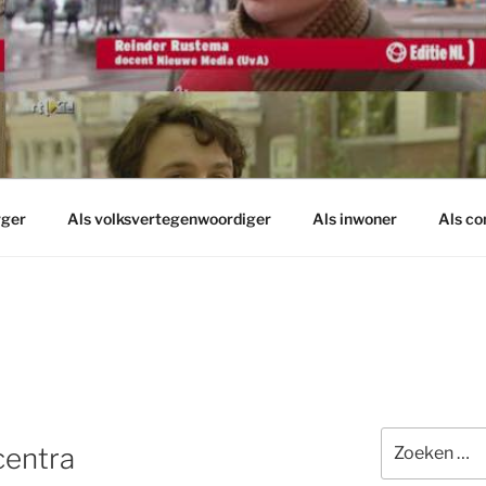
rger
Als volksvertegenwoordiger
Als inwoner
Als c
Zoeken
centra
naar: