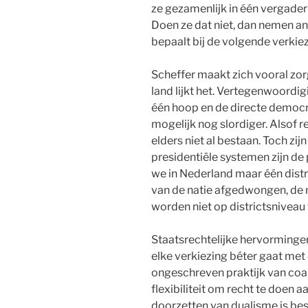
ze gezamenlijk in één vergade
Doen ze dat niet, dan nemen a
bepaalt bij de volgende verki
Scheffer maakt zich vooral zo
land lijkt het. Vertegenwoordigi
één hoop en de directe democrat
mogelijk nog slordiger. Alsof
elders niet al bestaan. Toch zi
presidentiële systemen zijn de
we in Nederland maar één dist
van de natie afgedwongen, de
worden niet op districtsnivea
Staatsrechtelijke hervormingen
elke verkiezing béter gaat met 
ongeschreven praktijk van coal
flexibiliteit om recht te doen
doorzetten van dualisme is bes