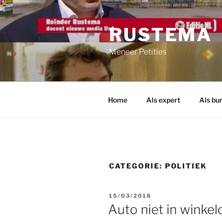
Ga
naar
RUSTEMA
de
inhoud
Meneer Petities
Home
Als expert
Als bu
CATEGORIE:
POLITIEK
GEPLAATST
15/03/2018
OP
Auto niet in winkel