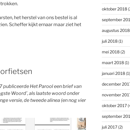
etrokken.
oktober 2018
(
sten, het herstel van ons bestel is al
september 20
ien. Scheffer kijkt ernaar maar ziet het
augustus 2018
juli 2018
(1)
mei 2018
(2)
maart 2018
(1)
orfietsen
januari 2018
(1
december 201
publiceerde Het Parool een brief van
oogste Woord’, als laatste woord onder
november 201
ange versie, de tweede alinea (en nog vier
oktober 2017
(
september 20
juli 2017
(2)