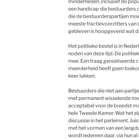
minderheden, inclusief de populi
een handicap die bestuurders on
die de bestuurderspartijen moe
meeste fractievoorzitters van d
gebleven is hoopgevend wat da
Het politieke bestel is in Nede
noden van deze tijd. De politi
mee. Een traag gerealiseerde co
meerderheid heeft geen toekoms
keer lukken.
Bestuurders die niet aan partij
met permanent wisselende meer
acceptabel voor de breedst mog
hele Tweede Kamer. Wat het al
discussie in het parlement. Juis
met het vormen van een langdu
wordt iedereen daar, via hun al