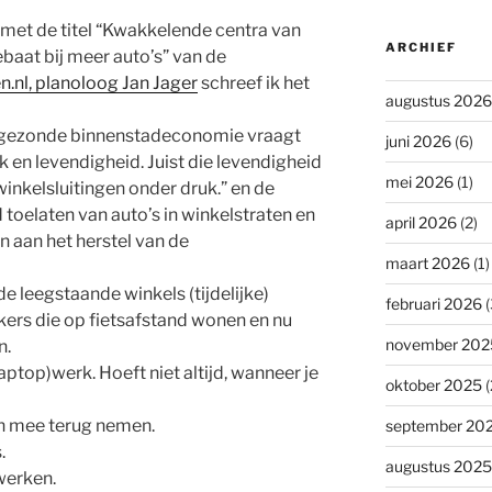
met de titel “Kwakkelende centra van
ARCHIEF
ebaat bij meer auto’s” van de
.nl, planoloog Jan Jager
schreef ik het
augustus 2026
n gezonde binnenstadeconomie vraagt
juni 2026
(6)
k en levendigheid. Juist die levendigheid
mei 2026
(1)
winkelsluitingen onder druk.” en de
 toelaten van auto’s in winkelstraten en
april 2026
(2)
 aan het herstel van de
maart 2026
(1)
de leegstaande winkels (tijdelijke)
februari 2026
(
ers die op fietsafstand wonen en nu
november 202
n.
laptop)werk. Hoeft niet altijd, wanneer je
oktober 2025
(
n mee terug nemen.
september 20
.
augustus 2025
werken.