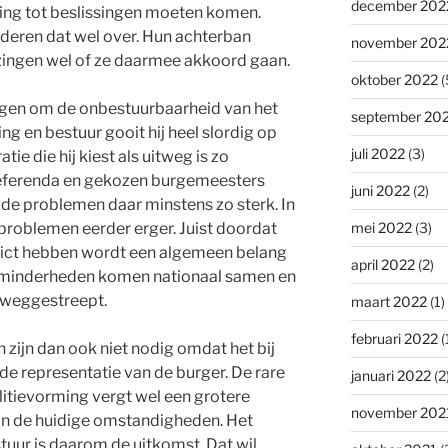
december 202
ring tot beslissingen moeten komen.
nderen dat wel over. Hun achterban
november 202
ezingen wel of ze daarmee akkoord gaan.
oktober 2022
(
rgen om de onbestuurbaarheid van het
september 20
ng en bestuur gooit hij heel slordig op
juli 2022
(3)
ie die hij kiest als uitweg is zo
 referenda en gekozen burgemeesters
juni 2022
(2)
jn de problemen daar minstens zo sterk. In
mei 2022
(3)
 problemen eerder erger. Juist doordat
rict hebben wordt een algemeen belang
april 2022
(2)
 minderheden komen nationaal samen en
u weggestreept.
maart 2022
(1)
februari 2022
(
 zijn dan ook niet nodig omdat het bij
de representatie van de burger. De rare
januari 2022
(2
itievorming vergt wel een grotere
november 202
 aan de huidige omstandigheden. Het
tuur is daarom de uitkomst. Dat wil