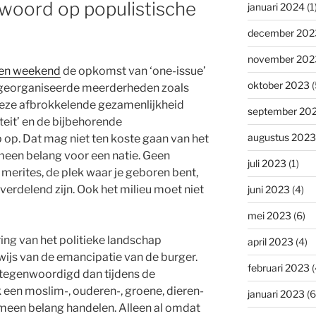
twoord op populistische
januari 2024
(1
december 202
november 202
en weekend
de opkomst van ‘one-issue’
oktober 2023
(
n georganiseerde meerderheden zoals
 deze afbrokkelende gezamenlijkheid
september 20
iteit’ en de bijbehorende
augustus 2023
op op. Dat mag niet ten koste gaan van het
meen belang voor een natie. Geen
juli 2023
(1)
merites, de plek waar je geboren bent,
t verdelend zijn. Ook het milieu moet niet
juni 2023
(4)
mei 2023
(6)
ring van het politieke landschap
april 2023
(4)
js van de emancipatie van de burger.
februari 2023
(
rtegenwoordigd dan tijdens de
 een moslim-, ouderen-, groene, dieren-
januari 2023
(6
gemeen belang handelen. Alleen al omdat