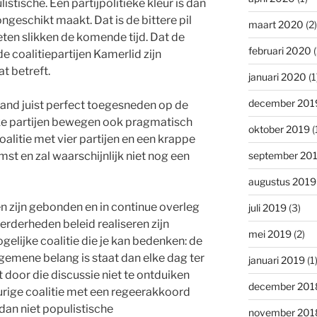
stische. Een partijpolitieke kleur is dan
geschikt maakt. Dat is de bittere pil
maart 2020
(2)
ten slikken de komende tijd. Dat de
februari 2020
(
e coalitiepartijen Kamerlid zijn
t betreft.
januari 2020
(1
december 201
rland juist perfect toegesneden op de
eke partijen bewegen ook pragmatisch
oktober 2019
(
alitie met vier partijen en een krappe
september 20
t en zal waarschijnlijk niet nog een
augustus 2019
en zijn gebonden en in continue overleg
juli 2019
(3)
derheden beleid realiseren zijn
mei 2019
(2)
elijke coalitie die je kan bedenken: de
gemene belang is staat dan elke dag ter
januari 2019
(1
t door die discussie niet te ontduiken
december 201
rige coalitie met een regeerakkoord
 dan niet populistische
november 201