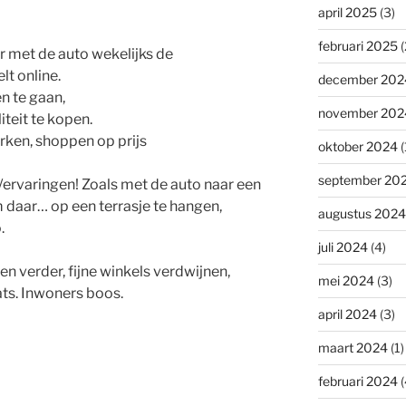
april 2025
(3)
februari 2025
(
 met de auto wekelijks de
t online.
december 202
n te gaan,
november 202
iteit te kopen.
rken, shoppen op prijs
oktober 2024
(
september 20
e/ervaringen! Zoals met de auto naar een
m daar… op een terrasje te hangen,
augustus 2024
.
juli 2024
(4)
en verder, fijne winkels verdwijnen,
mei 2024
(3)
ts. Inwoners boos.
april 2024
(3)
maart 2024
(1)
februari 2024
(