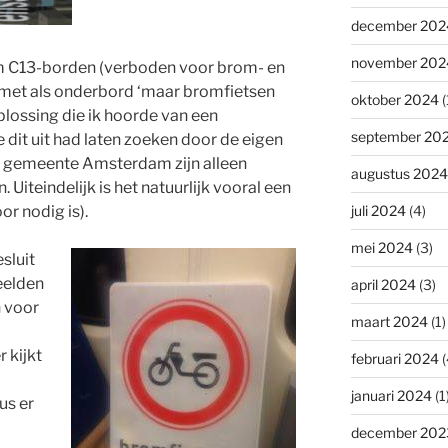
december 202
november 202
 C13-borden (verboden voor brom- en
 met als onderbord ‘maar bromfietsen
oktober 2024
(
oplossing die ik hoorde van een
september 20
e dit uit had laten zoeken door de eigen
e gemeente Amsterdam zijn alleen
augustus 2024
. Uiteindelijk is het natuurlijk vooral een
or nodig is).
juli 2024
(4)
mei 2024
(3)
sluit
eelden
april 2024
(3)
n voor
maart 2024
(1)
r kijkt
februari 2024
(
januari 2024
(1
us er
december 202