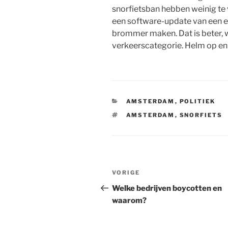
snorfietsban hebben weinig te 
een software-update van een el
brommer maken. Dat is beter, wa
verkeerscategorie. Helm op en
CATEGORIEËN
AMSTERDAM
,
POLITIEK
TAGS
AMSTERDAM
,
SNORFIETS
Bericht
Vorig
VORIGE
navigatie
bericht
Welke bedrijven boycotten en
waarom?