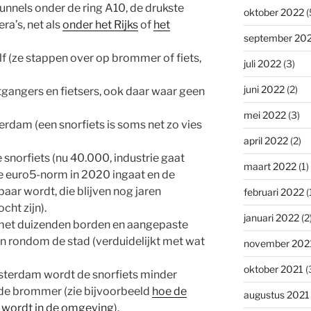
tunnels onder de ring A10, de drukste
oktober 2022
(
ra’s, net als
onder het Rijks
of
het
september 20
elf (ze stappen over op brommer of fiets,
juli 2022
(3)
juni 2022
(2)
etgangers en fietsers, ook daar waar geen
mei 2022
(3)
rdam (een snorfiets is soms net zo vies
april 2022
(2)
e snorfiets (nu 40.000, industrie gaat
maart 2022
(1)
e euro5-norm in 2020 ingaat en de
ar wordt, die blijven nog jaren
februari 2022
(
cht zijn).
januari 2022
(2
met duizenden borden en aangepaste
en rondom de stad (verduidelijkt met wat
november 202
oktober 2021
(
sterdam wordt de snorfiets minder
 de brommer (zie bijvoorbeeld
hoe de
augustus 2021
 wordt in de omgeving
).