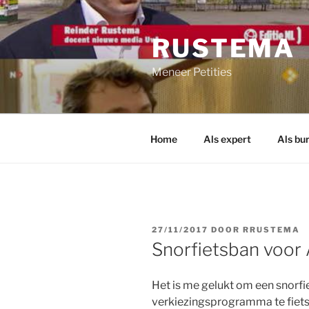
Ga
naar
RUSTEMA
de
inhoud
Meneer Petities
Home
Als expert
Als bu
GEPLAATST
27/11/2017
DOOR
RRUSTEMA
OP
Snorfietsban voo
Het is me gelukt om een snorf
verkiezingsprogramma te fiet