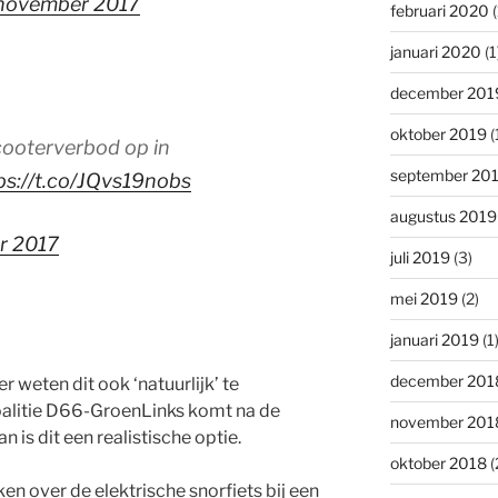
november 2017
februari 2020
(
januari 2020
(1
december 201
oktober 2019
(
ooterverbod op in
september 20
ps://t.co/JQvs19nobs
augustus 2019
r 2017
juli 2019
(3)
mei 2019
(2)
januari 2019
(1
december 201
er weten dit ook ‘natuurlijk’ te
coalitie D66-GroenLinks komt na de
november 201
is dit een realistische optie.
oktober 2018
(
n over de elektrische snorfiets bij een