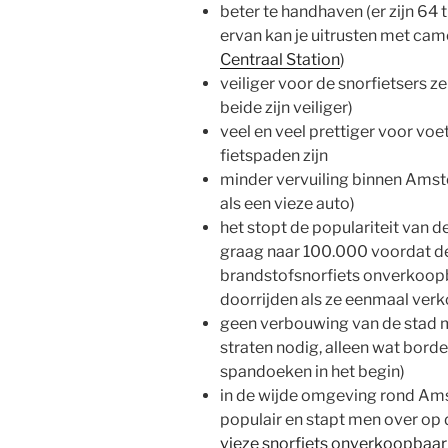
beter te handhaven (er zijn 64 
ervan kan je uitrusten met came
Centraal Station
)
veiliger voor de snorfietsers z
beide zijn veiliger)
veel en veel prettiger voor vo
fietspaden zijn
minder vervuiling binnen Amste
als een vieze auto)
het stopt de populariteit van d
graag naar 100.000 voordat d
brandstofsnorfiets onverkoopba
doorrijden als ze eenmaal verko
geen verbouwing van de stad 
straten nodig, alleen wat bord
spandoeken in het begin)
in de wijde omgeving rond Am
populair en stapt men over op
vieze snorfiets onverkoopbaar