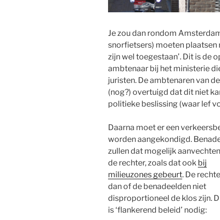
Je zou dan rondom Amsterdam
snorfietsers) moeten plaatsen
zijn wel toegestaan’. Dit is de 
ambtenaar bij het ministerie di
juristen. De ambtenaren van d
(nog?) overtuigd dat dit niet kan
politieke beslissing (waar lef vo
Daarna moet er een verkeersbe
worden aangekondigd. Benad
zullen dat mogelijk aanvechte
de rechter, zoals dat ook
bij
milieuzones gebeurt
. De rechte
dan of de benadeelden niet
disproportioneel de klos zijn. D
is ‘flankerend beleid’ nodig: