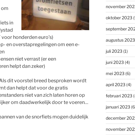
november 202
n om
oktober 2023
(
iets in
september 20
lystad
’ voor honderden euro’s)
augustus 2023
p- en overstapregelingen om een e-
juli 2023
(1)
en
nsen niet verrast (er een
juni 2023
(4)
ren helpt dan zeker)
mei 2023
(6)
. Als dit voorstel breed besproken wordt
april 2023
(4)
rmt dan helpt dat voor de gratis
genstanders niet van zich laten horen op
februari 2023
(
elijker om daadwerkelijk door te voeren…
januari 2023
(6
bannen van de snorfiets mogen duidelijk
december 202
november 202