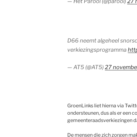
— Het Parool (@parool)
27 
D66 neemt algeheel snorsc
verkiezingsprogramma
htt
— AT5 (@AT5)
27 novembe
GroenLinks liet hierna via Twitt
ondersteunen, dus als er een 
gemeenteraadsverkiezingen dan 
De mensen die zich zorgen make