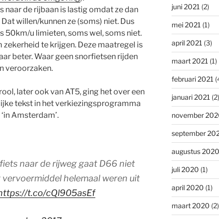
juni 2021
(2)
s naar de rijbaan is lastig omdat ze dan
 Dat willen/kunnen ze (soms) niet. Dus
mei 2021
(1)
s 50km/u limieten, soms wel, soms niet.
april 2021
(3)
ekerheid te krijgen. Deze maatregel is
ar beter. Waar geen snorfietsen rijden
maart 2021
(1)
n veroorzaken.
februari 2021
(
ool, later ook van AT5, ging het over een
januari 2021
(2
elijke tekst in het verkiezingsprogramma
t ‘in Amsterdam’.
november 202
september 20
augustus 202
iets naar de rijweg gaat D66 niet
juli 2020
(1)
et vervoermiddel helemaal weren uit
april 2020
(1)
https://t.co/cQl905asEf
maart 2020
(2)