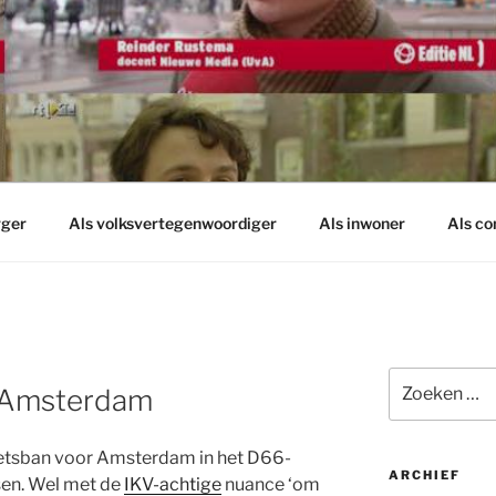
rger
Als volksvertegenwoordiger
Als inwoner
Als c
Zoeken
r Amsterdam
naar:
ietsban voor Amsterdam in het D66-
ARCHIEF
sen. Wel met de
IKV-achtige
nuance ‘om