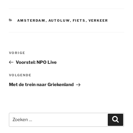
CATEGORIEËN
AMSTERDAM
,
AUTOLUW
,
FIETS
,
VERKEER
Bericht
Vorig
VORIGE
navigatie
bericht
Voorstel: NPO Live
Volgend
VOLGENDE
bericht
Met de trein naar Griekenland
Zoeken
Zoeke
naar: