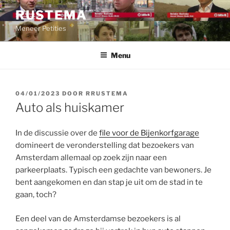
Ga
RUSTEMA
naar
Meneer Petities
de
inhoud
Menu
GEPLAATST
04/01/2023
DOOR
RRUSTEMA
OP
Auto als huiskamer
In de discussie over de
file voor de Bijenkorfgarage
domineert de veronderstelling dat bezoekers van
Amsterdam allemaal op zoek zijn naar een
parkeerplaats. Typisch een gedachte van bewoners. Je
bent aangekomen en dan stap je uit om de stad in te
gaan, toch?
Een deel van de Amsterdamse bezoekers is al