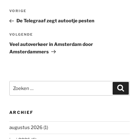
Bericht
Vorig
VORIGE
navigatie
bericht
De Telegraaf zegt autootje pesten
Volgend
VOLGENDE
bericht
Veel autoverkeer in Amsterdam door
Amsterdammers
Zoeken
Zoeke
naar:
ARCHIEF
augustus 2026
(1)