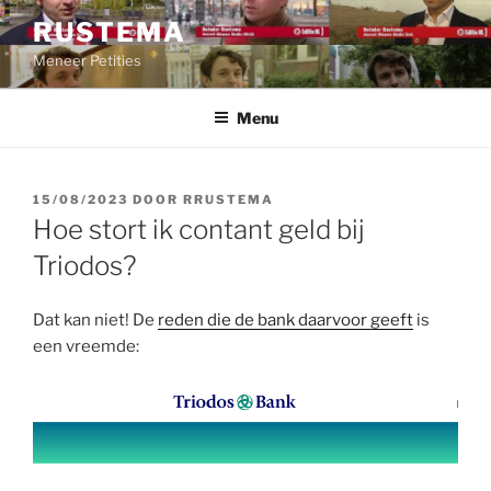
Ga
RUSTEMA
naar
Meneer Petities
de
inhoud
Menu
GEPLAATST
15/08/2023
DOOR
RRUSTEMA
OP
Hoe stort ik contant geld bij
Triodos?
Dat kan niet! De
reden die de bank daarvoor geeft
is
een vreemde: