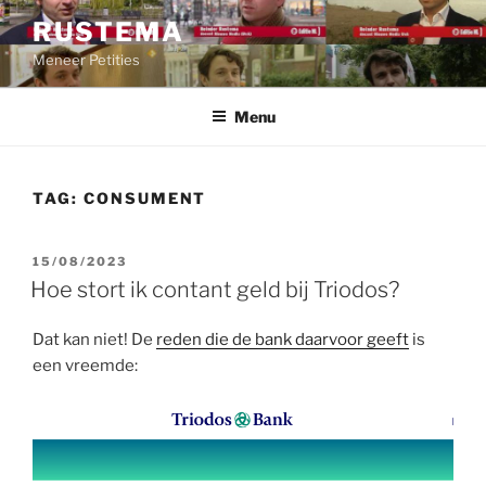
Ga
RUSTEMA
naar
Meneer Petities
de
inhoud
Menu
TAG:
CONSUMENT
GEPLAATST
15/08/2023
OP
Hoe stort ik contant geld bij Triodos?
Dat kan niet! De
reden die de bank daarvoor geeft
is
een vreemde: