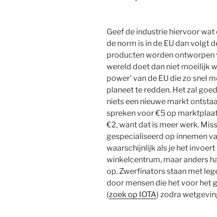
Geef de industrie hiervoor wat e
de norm is in de EU dan volgt d
producten worden ontworpen vo
wereld doet dan niet moeilijk wa
power’ van de EU die zo snel 
planeet te redden. Het zal goe
niets een nieuwe markt ontstaat.
spreken voor €5 op marktplaats
€2, want dat is meer werk. Mi
gespecialiseerd op innemen van 
waarschijnlijk als je het invoert
winkelcentrum, maar anders hal
op. Zwerfinators staan met le
door mensen die het voor het g
(
zoek op IOTA
) zodra wetgeving