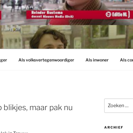
rger
Als volksvertegenwoordiger
Als inwoner
Als c
Zoeken
 blikjes, maar pak nu
naar:
ARCHIEF