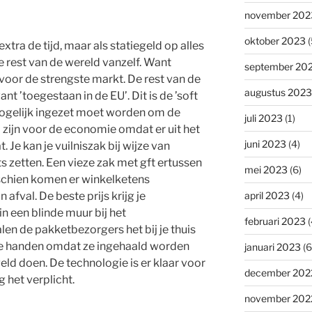
november 202
oktober 2023
(
xtra de tijd, maar als statiegeld op alles
e rest van de wereld vanzelf. Want
september 20
or de strengste markt. De rest van de
augustus 2023
nt ’toegestaan in de EU’. Dit is de ’soft
mogelijk ingezet moet worden om de
juli 2023
(1)
d zijn voor de economie omdat er uit het
juni 2023
(4)
 Je kan je vuilniszak bij wijze van
 zetten. Een vieze zak met gft ertussen
mei 2023
(6)
sschien komen er winkelketens
afval. De beste prijs krijg je
april 2023
(4)
 in een blinde muur bij het
februari 2023
(
en de pakketbezorgers het bij je thuis
ge handen omdat ze ingehaald worden
januari 2023
(6
eld doen. De technologie is er klaar voor
december 202
 het verplicht.
november 202