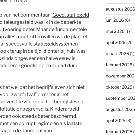
lek in Trouw:
augustus 2026
op van het commentaar “
Goed, statiegeld
juni 2026
(6)
 zo teleurgesteld was ik in de beperkte
de uitvoering beter. Maar de fundamentele
mei 2026
(1)
 op alles moet zitten willen we de planeet
april 2026
(2)
naar succesvolle statiegeldsystemen
ook terug in de tijd, dichter bij huis was
maart 2026
(1)
Pas sinds ongeveer een halve eeuw is
februari 2026
(
oduceren goedkoop en arbeid duur
november 202
s het wel dat het bedrijfsleven zich niet
oktober 2025
(
voor zwerfafval” en meer in het
september 20
gevend te zijn zoekt het bedrijfsleven
oitatie onbegrensd is. Kinderarbeid
augustus 2025
rden ook steeds beter beschermd,
april 2025
(3)
 met een corrupt regime en als laatste
drag en de aandacht van
februari 2025
(