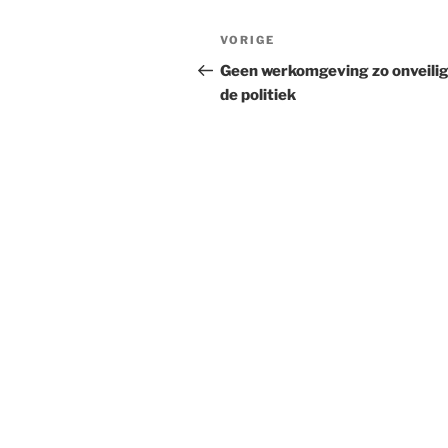
Bericht
Vorig
VORIGE
navigatie
bericht
Geen werkomgeving zo onveilig
de politiek