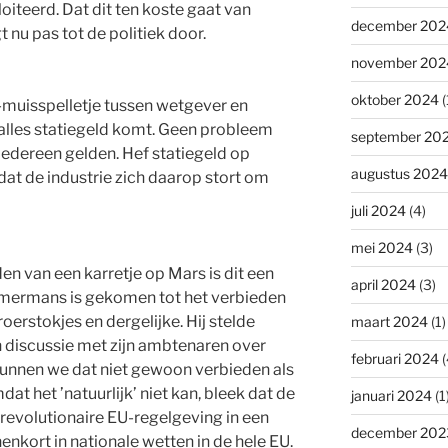
oiteerd. Dat dit ten koste gaat van
december 202
 nu pas tot de politiek door.
november 202
oktober 2024
(
-muisspelletje tussen wetgever en
alles statiegeld komt. Geen probleem
september 20
 iedereen gelden. Hef statiegeld op
augustus 2024
at de industrie zich daarop stort om
juli 2024
(4)
mei 2024
(3)
jden van een karretje op Mars is dit een
april 2024
(3)
mmermans is gekomen tot het verbieden
roerstokjes en dergelijke. Hij stelde
maart 2024
(1)
n discussie met zijn ambtenaren over
februari 2024
(
unnen we dat niet gewoon verbieden als
t het ’natuurlijk’ niet kan, bleek dat de
januari 2024
(1
 revolutionaire EU-regelgeving in een
december 202
enkort in nationale wetten in de hele EU.