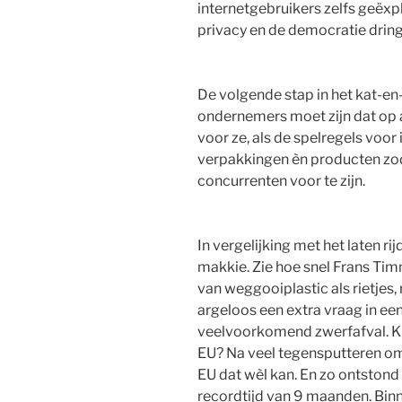
internetgebruikers zelfs geëxpl
privacy en de democratie dringt
De volgende stap in het kat-en
ondernemers moet zijn dat op 
voor ze, als de spelregels voor
verpakkingen èn producten zod
concurrenten voor te zijn.
In vergelijking met het laten ri
makkie. Zie hoe snel Frans Ti
van weggooiplastic als rietjes, 
argeloos een extra vraag in ee
veelvoorkomend zwerfafval. K
EU? Na veel tegensputteren omda
EU dat wèl kan. En zo ontstond
recordtijd van 9 maanden. Binn