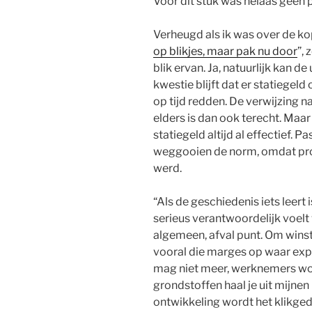
Voor dit stuk was helaas geen p
Verheugd als ik was over de k
op blikjes, maar pak nu door
”,
blik ervan. Ja, natuurlijk kan 
kwestie blijft dat er statiegeld
op tijd redden. De verwijzing 
elders is dan ook terecht. Maar 
statiegeld altijd al effectief. 
weggooien de norm, omdat pr
werd.
“Als de geschiedenis iets leert i
serieus verantwoordelijk voelt 
algemeen, afval punt. Om winst
vooral die marges op waar expl
mag niet meer, werknemers wo
grondstoffen haal je uit mijnen
ontwikkeling wordt het klikge