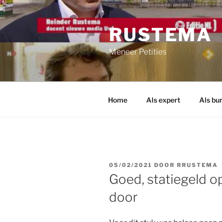
Ga
naar
RUSTEMA
de
inhoud
Meneer Petities
Home
Als expert
Als bu
GEPLAATST
05/02/2021
DOOR
RRUSTEMA
OP
Goed, statiegeld op
door