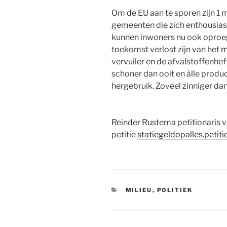
Om de EU aan te sporen zijn 1 
gemeenten die zich enthousiast
kunnen inwoners nu ook oproep
toekomst verlost zijn van het m
vervuiler en de afvalstoffenhe
schoner dan ooit en àlle prod
hergebruik. Zoveel zinniger da
Reinder Rustema petitionaris 
petitie
statiegeldopalles.petiti
CATEGORIEËN
MILIEU
,
POLITIEK