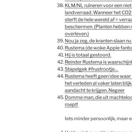
KLM/NL ruïneren voor een niet
landverraad. Wanneer het CO2-
sterft de hele wereld af = verr
beschermen. (Planten hebben 
overleven.)
Nou ja zeg, de kranten slaan nu
Rustema (de woke Apple fanboy
Hij is totaal gestoord.
Reinder Rustema is waarschijnli
Stapelgek #frustrootje…
Rustema heeft geen idee waar hi
het verleden al vaker laten blijk
aandacht te krijgen. Negeer
Domme man, die uit machteloos
roept!
Iets minder persoonlijk, maar ee