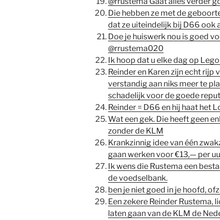
@rrustema Gaat alles verder g
Die hebben ze met de geboorte 
dat ze uiteindelijk bij D66 oo
Doe je huiswerk nou is goed v
@rrustema020
Ik hoop dat u elke dag op Lego
Reinder en Karen zijn echt rijp 
verstandig aan niks meer te pla
schadelijk voor de goede reputa
Reinder = D66 en hij haat het
Wat een gek. Die heeft geen en
zonder de KLM
Krankzinnig idee van één zwakzi
gaan werken voor €13,— per uu
Ik wens die Rustema een besta
de voedselbank.
ben je niet goed in je hoofd, of
Een zekere Reinder Rustema, lid
laten gaan van de KLM de Ned