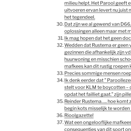
milieu helpt. Het Parool geeft
uitvoeren ervan levert nu juis
het tegendeel.
Dat zijn we al gewend van D66
oplossingen alleen maar met 
Ik mag hopen dat het geen do
Wedden dat Rustema er geen vl
gezinnen die afhankelijk zijn 
huurwoning en misschien sch
mafkees kan dit rustig roepen k
Precies sommige mensen roe
Ik denk eerder dat ” Paroolleze
stelt voor KLM te boycotten 
opdat het failliet gaat.” zijn pil
Reinder Rustema….. hoe komt zi
begin kots misselijk te worde
Rioolgazette!
Wat een ongelooflijke mafkees 
consequenties van dit soort on