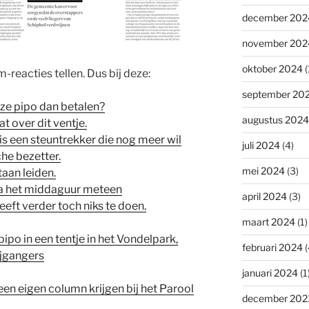
december 202
november 202
oktober 2024
(
reacties tellen. Dus bij deze:
september 20
eze pipo dan betalen?
augustus 2024
t over dit ventje.
s een steuntrekker die nog meer wil
juli 2024
(4)
he bezetter.
mei 2024
(3)
taan leiden.
 na het middaguur meteen
april 2024
(3)
eft verder toch niks te doen.
maart 2024
(1)
ipo in een tentje in het Vondelpark,
februari 2024
(
ijgangers
januari 2024
(1
een eigen column krijgen bij het Parool
december 202