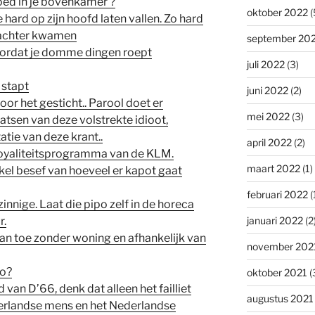
oed in je bovenkamer ?
oktober 2022
(
hard op zijn hoofd laten vallen. Zo hard
k achter kwamen
september 20
oordat je domme dingen roept
juli 2022
(3)
 stapt
juni 2022
(2)
voor het gesticht.. Parool doet er
mei 2022
(3)
atsen van deze volstrekte idioot,
tie van deze krant..
april 2022
(2)
 Loyaliteitsprogramma van de KLM.
maart 2022
(1)
kel besef van hoeveel er kapot gaat
februari 2022
(
nnige. Laat die pipo zelf in de horeca
r.
januari 2022
(2
an toe zonder woning en afhankelijk van
november 202
zo?
oktober 2021
(
 van D’66, denk dat alleen het failliet
augustus 2021
erlandse mens en het Nederlandse