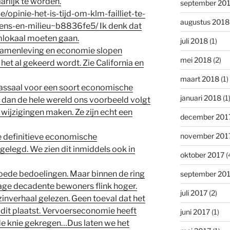
arlijk te worden.
september 20
e/opinie-het-is-tijd-om-klm-failliet-te-
augustus 2018
mens-en-milieu~b8836fe5/ Ik denk dat
emlokaal moeten gaan.
juli 2018
(1)
samenleving en economie slopen
mei 2018
(2)
het al gekeerd wordt. Zie California en
maart 2018
(1)
assaal voor een soort economische
januari 2018
(1
f dan de hele wereld ons voorbeeld volgt
 wijzigingen maken. Ze zijn echt een
december 201
november 201
e definitieve economische
gelegd. We zien dit inmiddels ook in
oktober 2017
(
oede bedoelingen. Maar binnen de ring
september 20
ge decadente bewoners flink hoger.
juli 2017
(2)
nzinverhaal gelezen. Geen toeval dat het
l dit plaatst. Vervoerseconomie heeft
juni 2017
(1)
 de knie gekregen…Dus laten we het