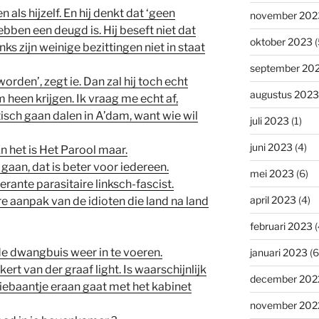
n als hijzelf. En hij denkt dat ‘geen
november 202
ben een deugd is. Hij beseft niet dat
oktober 2023
(
nks zijn weinige bezittingen niet in staat
september 20
den’, zegt ie. Dan zal hij toch echt
augustus 2023
een krijgen. Ik vraag me echt af,
isch gaan dalen in A’dam, want wie wil
juli 2023
(1)
juni 2023
(4)
n het is Het Parool maar.
 gaan, dat is beter voor iedereen.
mei 2023
(6)
erante parasitaire linksch-fascist.
april 2023
(4)
ere aanpak van de idioten die land na land
februari 2023
(
 de dwangbuis weer in te voeren.
januari 2023
(6
lkert van der graaf light. Is waarschijnlijk
december 202
diebaantje eraan gaat met het kabinet
november 202