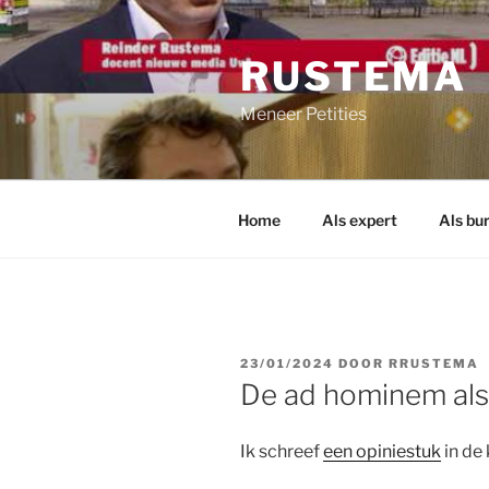
Ga
naar
RUSTEMA
de
inhoud
Meneer Petities
Home
Als expert
Als bu
GEPLAATST
23/01/2024
DOOR
RRUSTEMA
OP
De ad hominem al
Ik schreef
een opiniestuk
in de 