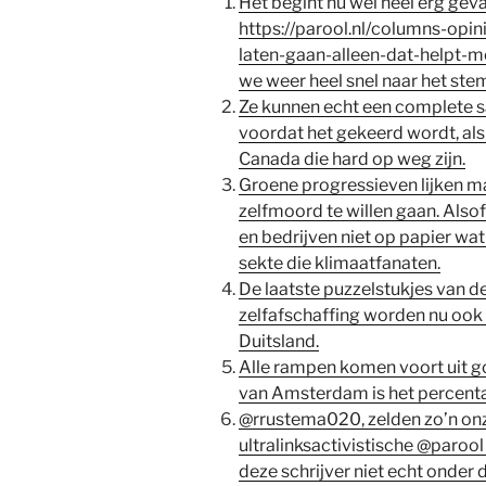
Het begint nu wel heel erg geva
https://parool.nl/columns-opini
laten-gaan-alleen-dat-helpt-
we weer heel snel naar het st
Ze kunnen echt een complete 
voordat het gekeerd wordt, als 
Canada die hard op weg zijn.
Groene progressieven lijken m
zelfmoord te willen gaan. Also
en bedrijven niet op papier wat
sekte die klimaatfanaten.
De laatste puzzelstukjes van d
zelfafschaffing worden nu ook 
Duitsland.
Alle rampen komen voort uit g
van Amsterdam is het percenta
@rrustema020
, zelden zo’n o
ultralinksactivistische @paroo
deze schrijver niet echt onder