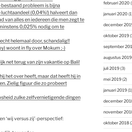
februari 2020
(
-bestaand probleem is bijna
luchtaandeel (0,04%!) halveert dan
januari 2020
(1
aad van alles en iedereen die men zegt te
december 201
minstens 0,025% nodig om te
oktober 2019
(
 echt helemaal door, schandalig!!
september 20
) woont in fly over Mokum ;-)
augustus 2019
jk net terug van zijn vakantie op Bali!
juli 2019
(3)
j het over heeft, maar dat heeft hij in
mei 2019
(2)
en. Zielig figuur die zo probeert
januari 2019
(1
heid zulke zelfvernietigende dingen
december 201
november 201
n ‘wij versus zij’-perspectief:
oktober 2018
(