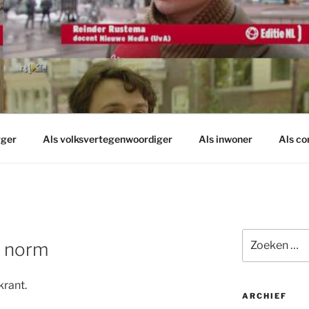
rger
Als volksvertegenwoordiger
Als inwoner
Als c
Zoeken
s norm
naar:
krant.
ARCHIEF