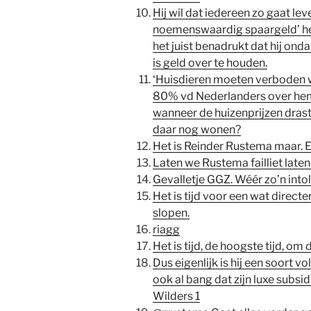
Hij wil dat iedereen zo gaat leve
noemenswaardig spaargeld’ heb
het juist benadrukt dat hij onda
is geld over te houden.
‘Huisdieren moeten verboden wor
80% vd Nederlanders over hem h
wanneer de huizenprijzen drast
daar nog wonen?
Het is Reinder Rustema maar. E
Laten we Rustema failliet laten
Gevalletje GGZ. Wéér zo’n intol
Het is tijd voor een wat direct
slopen.
riagg
Het is tijd, de hoogste tijd, om
Dus eigenlijk is hij een soort vo
ook al bang dat zijn luxe subsi
Wilders 1