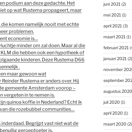
 een podium aan deze gedachte. Het
juni 2021
(2)
t niet op wat Rustema propageert, maar
mei 2021
(1)
, die komen namelijk nooit met echte
april 2021
(3)
meer problemen.
maart 2021
(1)
cent economie is…
uchtje minder om zal doen. Maar al die
februari 2021
(
vd KLM die hebben ook een hypotheek of
januari 2021
(2
oolgaande kinderen. Deze Rustema D66
ennelijk .
november 202
pen maar gewoon wat
september 20
r Reinder Rustema er anders over. Hij
– de gemeente Amsterdam voorop –
augustus 202
len vergeten in te nemen is.
jn quinoa koffie in Nederland? Echt ik
juli 2020
(1)
n van die rozebubbel communities…
april 2020
(1)
inderdaad. Begrijpt vast niet wat de
maart 2020
(2)
benullig geroeptoeter is.