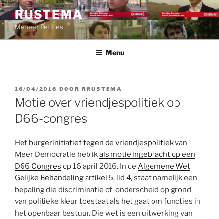
Ga
RUSTEMA
naar
Meneer Petities
de
inhoud
Menu
GEPLAATST
16/04/2016
DOOR
RRUSTEMA
OP
Motie over vriendjespolitiek op
D66-congres
Het
burgerinitiatief tegen de vriendjespolitiek
van
Meer Democratie heb ik
als motie ingebracht op een
D66 Congres
op 16 april 2016. In de
Algemene Wet
Gelijke Behandeling artikel 5, lid 4
, staat namelijk een
bepaling die discriminatie of onderscheid op grond
van politieke kleur toestaat als het gaat om functies in
het openbaar bestuur. Die wet is een uitwerking van