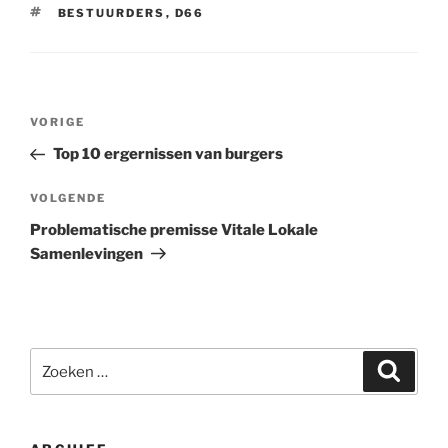
TAGS
BESTUURDERS
,
D66
Bericht
Vorig
VORIGE
navigatie
bericht
Top 10 ergernissen van burgers
Volgend
VOLGENDE
bericht
Problematische premisse Vitale Lokale
Samenlevingen
Zoeken
Zoeke
naar: