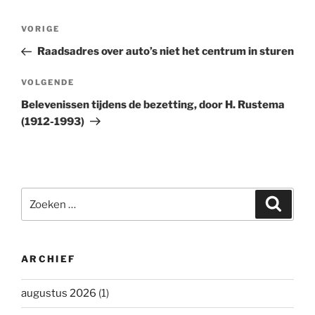
Bericht
Vorig
VORIGE
navigatie
bericht
Raadsadres over auto’s niet het centrum in sturen
Volgend
VOLGENDE
bericht
Belevenissen tijdens de bezetting, door H. Rustema
(1912-1993)
Zoeken
Zoeke
naar:
ARCHIEF
augustus 2026
(1)