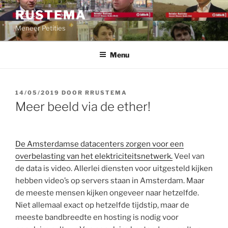
Ga
RUSTEMA
naar
Meneer Petities
de
inhoud
Menu
GEPLAATST
14/05/2019
DOOR
RRUSTEMA
OP
Meer beeld via de ether!
De Amsterdamse datacenters zorgen voor een
overbelasting van het elektriciteitsnetwerk.
Veel van
de data is video. Allerlei diensten voor uitgesteld kijken
hebben video’s op servers staan in Amsterdam. Maar
de meeste mensen kijken ongeveer naar hetzelfde.
Niet allemaal exact op hetzelfde tijdstip, maar de
meeste bandbreedte en hosting is nodig voor