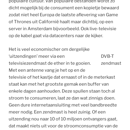
populaire cultuur. Van populaire bestanden wordt zo
dicht mogelijk bij de consument een kopietje bewaard
zodat niet heel Europa de laatste aflevering van Game
of Thrones uit Californië haalt maar dichtbij, op een
server in Amsterdam bijvoorbeeld. Ook live-televisie
op de kabel gaat via datacenters naar de kijker.
Het is veel economischer om dergelijke
‘uitzendingen’ meer via een
DVB-T
televisiezendmast de ether in te gooien.
zendmast
Met een antenne vang je het op en de
televisie of het kastje dat ernaast of in de meterkast
staat kan met het grootste gemak een buffer van
enkele dagen aanhouden. Deze spullen staan toch al
stroom te consumeren, laat ze dan wat zinnigs doen.
Geen dure internetaansluiting met veel bandbreedte
meer nodig. Een zendmast is heel zuinig. Of een
uitzending nou naar 10 of 10 miljoen ontvangers gaat,
dat maakt niets uit voor de stroomconsumptie van de