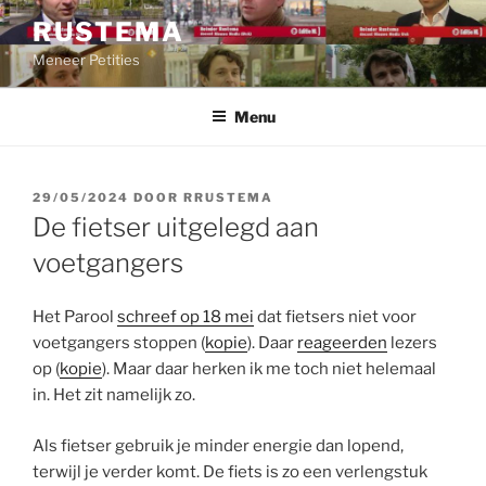
Ga
RUSTEMA
naar
Meneer Petities
de
inhoud
Menu
GEPLAATST
29/05/2024
DOOR
RRUSTEMA
OP
De fietser uitgelegd aan
voetgangers
Het Parool
schreef op 18 mei
dat fietsers niet voor
voetgangers stoppen (
kopie
). Daar
reageerden
lezers
op (
kopie
). Maar daar herken ik me toch niet helemaal
in. Het zit namelijk zo.
Als fietser gebruik je minder energie dan lopend,
terwijl je verder komt. De fiets is zo een verlengstuk