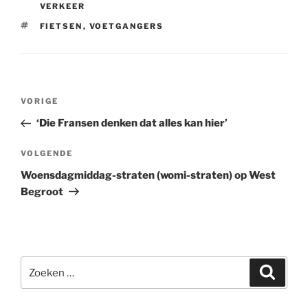
VERKEER
TAGS
FIETSEN
,
VOETGANGERS
Bericht
Vorig
VORIGE
navigatie
bericht
‘Die Fransen denken dat alles kan hier’
Volgend
VOLGENDE
bericht
Woensdagmiddag-straten (womi-straten) op West
Begroot
Zoeken
Zoeke
naar: