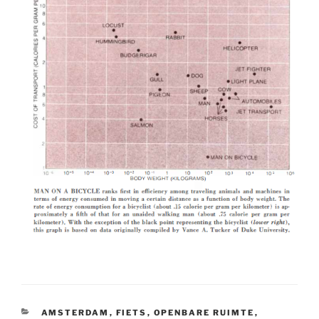
CATEGORIEËN
AMSTERDAM
,
FIETS
,
OPENBARE RUIMTE
,