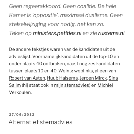
Geen regeerakkoord. Geen coalitie. De hele
Kamer is ‘oppositie’, maximaal dualisme. Geen
stelselwijziging voor nodig, het kan zo.
Teken op
ministers.petities.nl
en zie
rustema.nl
De andere tekstjes waren van de kandidaten uit de
advieslijst. Voornamelijk kandidaten uit de top-10 en
onder plaats 40 ontbraken, naast nog zes kandidaten
tussen plaats 10 en 40. Weinig weblinks, alleen van
Robert van Asten
,
Huub Halsema
,
Jeroen Mirck
,
Sina
Salim
(hij staat ook in
mijn stemadvies
) en
Michiel
Verkoulen
.
GEPLAATST
27/06/2012
OP
Alternatief stemadvies