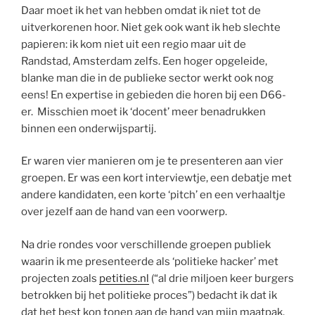
Daar moet ik het van hebben omdat ik niet tot de
uitverkorenen hoor. Niet gek ook want ik heb slechte
papieren: ik kom niet uit een regio maar uit de
Randstad, Amsterdam zelfs. Een hoger opgeleide,
blanke man die in de publieke sector werkt ook nog
eens! En expertise in gebieden die horen bij een D66-
er. Misschien moet ik ‘docent’ meer benadrukken
binnen een onderwijspartij.
Er waren vier manieren om je te presenteren aan vier
groepen. Er was een kort interviewtje, een debatje met
andere kandidaten, een korte ‘pitch’ en een verhaaltje
over jezelf aan de hand van een voorwerp.
Na drie rondes voor verschillende groepen publiek
waarin ik me presenteerde als ‘politieke hacker’ met
projecten zoals
petities.nl
(“al drie miljoen keer burgers
betrokken bij het politieke proces”) bedacht ik dat ik
dat het best kon tonen aan de hand van mijn maatpak.