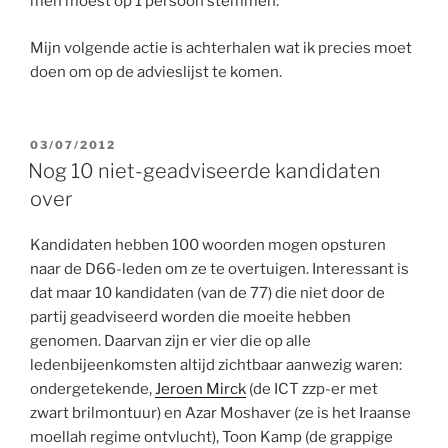
men moest op 1 persoon stemmen.
Mijn volgende actie is achterhalen wat ik precies moet
doen om op de advieslijst te komen.
GEPLAATST
03/07/2012
OP
Nog 10 niet-geadviseerde kandidaten
over
Kandidaten hebben 100 woorden mogen opsturen
naar de D66-leden om ze te overtuigen. Interessant is
dat maar 10 kandidaten (van de 77) die niet door de
partij geadviseerd worden die moeite hebben
genomen. Daarvan zijn er vier die op alle
ledenbijeenkomsten altijd zichtbaar aanwezig waren:
ondergetekende,
Jeroen Mirck
(de ICT zzp-er met
zwart brilmontuur) en Azar Moshaver (ze is het Iraanse
moellah regime ontvlucht), Toon Kamp (de grappige