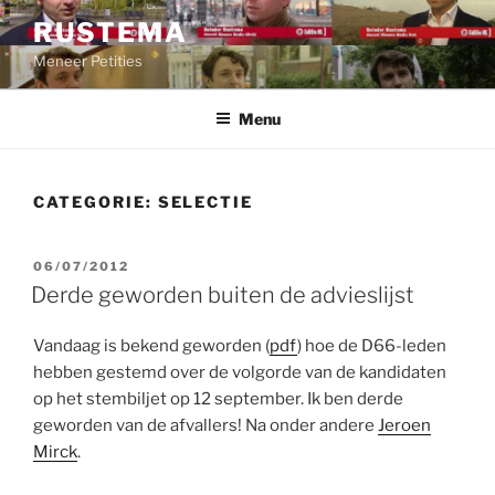
Ga
RUSTEMA
naar
Meneer Petities
de
inhoud
Menu
CATEGORIE:
SELECTIE
GEPLAATST
06/07/2012
OP
Derde geworden buiten de advieslijst
Vandaag is bekend geworden (
pdf
) hoe de D66-leden
hebben gestemd over de volgorde van de kandidaten
op het stembiljet op 12 september. Ik ben derde
geworden van de afvallers! Na onder andere
Jeroen
Mirck
.