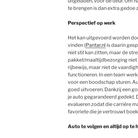
uitgeladen, voor de deur. Om 
te brengen is dan extra gedoe z
Perspectief op werk
Het kan uitgevoerd worden doo
vinden (
Pantar.nl
is daarin gesp
niet stil kan zitten, maar de st
pakket/maaltijdbezorging niet 
rijbewijs, maar niet de vaardig
functioneren. In een team werke
voor een boodschap sturen. Au
goed uitvoeren. Dankzij een go
je auto gegarandeerd gedekt. D
evalueren zodat die carrière ma
favoriete die je vertrouwt boek
Auto te volgen en altijd op te 