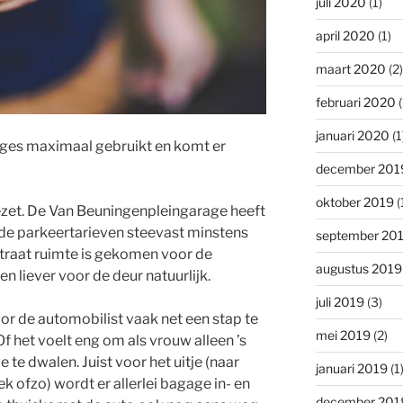
juli 2020
(1)
april 2020
(1)
maart 2020
(2)
februari 2020
(
januari 2020
(1
es maximaal gebruikt en komt er
december 201
oktober 2019
(
zet. De Van Beuningenpleingarage heeft
de parkeertarieven steevast minstens
september 20
straat ruimte is gekomen voor de
augustus 2019
 liever voor de deur natuurlijk.
juli 2019
(3)
oor de automobilist vaak net een stap te
mei 2019
(2)
. Of het voelt eng om als vrouw alleen ’s
te dwalen. Juist voor het uitje (naar
januari 2019
(1
ofzo) wordt er allerlei bagage in- en
december 201