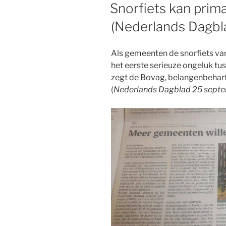
OP
Snorfiets kan prima
(Nederlands Dagbl
Als gemeenten de snorfiets van
het eerste serieuze ongeluk tu
zegt de Bovag, belangenbehart
(
Nederlands Dagblad 25 sept