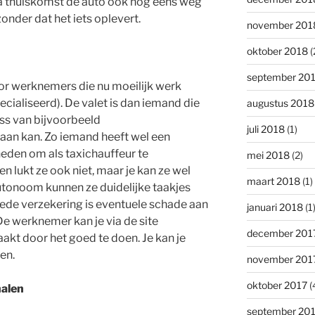
na thuiskomst de auto ook nog eens weg
onder dat het iets oplevert.
november 201
oktober 2018
(
september 20
r werknemers die nu moeilijk werk
ecialiseerd). De valet is dan iemand die
augustus 2018
ress van bijvoorbeeld
juli 2018
(1)
aan kan. Zo iemand heeft wel een
heden om als taxichauffeur te
mei 2018
(2)
n lukt ze ook niet, maar je kan ze wel
maart 2018
(1)
tonoom kunnen ze duidelijke taakjes
ede verzekering is eventuele schade aan
januari 2018
(1
e werknemer kan je via de site
december 201
akt door het goed te doen. Je kan je
en.
november 201
oktober 2017
(
halen
september 20