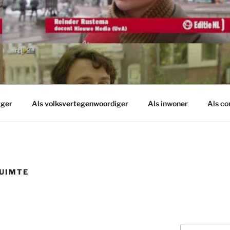
rger
Als volksvertegenwoordiger
Als inwoner
Als c
UIMTE
Zoeken