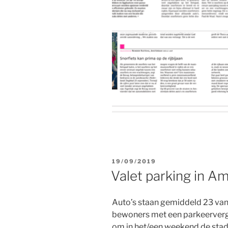
GEPLAATST
19/09/2019
OP
Valet parking in 
Auto’s staan gemiddeld 23 van d
bewoners met een parkeervergu
om in het/een weekend de stad 