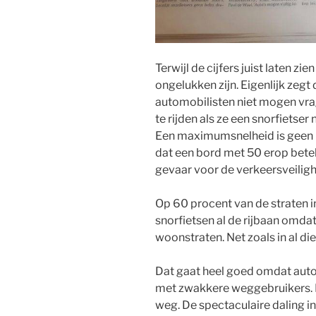
Terwijl de cijfers juist laten zi
ongelukken zijn. Eigenlijk ze
automobilisten niet mogen vr
te rijden als ze een snorfietser
Een maximumsnelheid is geen 
dat een bord met 50 erop betek
gevaar voor de verkeersveiligh
Op 60 procent van de straten 
snorfietsen al de rijbaan omdat 
woonstraten. Net zoals in al d
Dat gaat heel goed omdat aut
met zwakkere weggebruikers. 
weg. De spectaculaire daling 