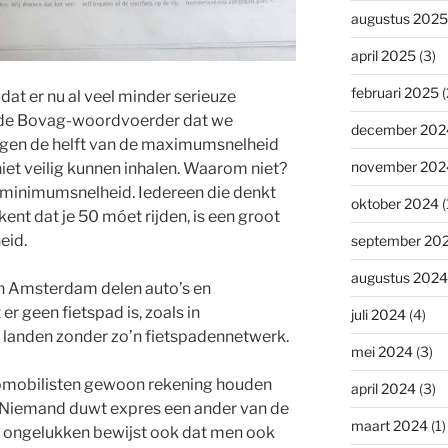
augustus 2025
april 2025
(3)
februari 2025
(
en dat er nu al veel minder serieuze
gt de Bovag-woordvoerder dat we
december 202
agen de helft van de maximumsnelheid
november 202
 niet veilig kunnen inhalen. Waarom niet?
minimumsnelheid. Iedereen die denkt
oktober 2024
(
ent dat je 50 móet rijden, is een groot
eid.
september 20
augustus 2024
in Amsterdam delen auto’s en
er geen fietspad is, zoals in
juli 2024
(4)
ie landen zonder zo’n fietspadennetwerk.
mei 2024
(3)
omobilisten gewoon rekening houden
april 2024
(3)
Niemand duwt expres een ander van de
maart 2024
(1)
in ongelukken bewijst ook dat men ook