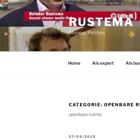
Ga
naar
RUSTEMA
de
inhoud
Meneer Petities
Home
Als expert
Als bu
CATEGORIE:
OPENBARE R
openbare ruimte
GEPLAATST
27/09/2019