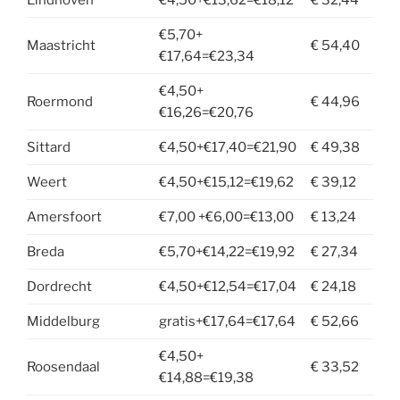
Eindhoven
€4,50+€13,62=€18,12
€ 32,44
€5,70+
Maastricht
€ 54,40
€17,64=€23,34
€4,50+
Roermond
€ 44,96
€16,26=€20,76
Sittard
€4,50+€17,40=€21,90
€ 49,38
Weert
€4,50+€15,12=€19,62
€ 39,12
Amersfoort
€7,00 +€6,00=€13,00
€ 13,24
Breda
€5,70+€14,22=€19,92
€ 27,34
Dordrecht
€4,50+€12,54=€17,04
€ 24,18
Middelburg
gratis+€17,64=€17,64
€ 52,66
€4,50+
Roosendaal
€ 33,52
€14,88=€19,38