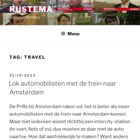
Ga
RUSTEMA
naar
Meneer Petities
de
inhoud
Menu
TAG:
TRAVEL
GEPLAATST
21/10/2023
OP
Lok automobilisten met de trein naar
Amsterdam
De P+Rs bij Amsterdam raken vol, het is beter als meer
automobilisten met de trein naar Amsterdam komen.
Maar niet iedereen woont dichtbij een intercity-station
(te voet, fiets of ov), dus moeten ze daar met de auto
naartoe. Hoe dat aantrekkelijk te maken? Want anders