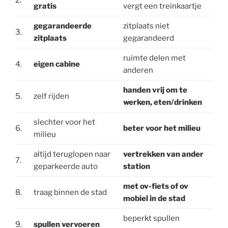
2.
gratis
vergt een treinkaartje
gegarandeerde
zitplaats niet
3.
zitplaats
gegarandeerd
ruimte delen met
4.
eigen cabine
anderen
handen vrij om te
5.
zelf rijden
werken, eten/drinken
slechter voor het
6.
beter voor het milieu
milieu
altijd teruglopen naar
vertrekken van ander
7.
geparkeerde auto
station
met ov-fiets of ov
8.
traag binnen de stad
mobiel in de stad
beperkt spullen
9.
spullen vervoeren