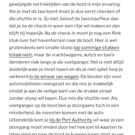
gewijzigde vertrektijden van de boot is mijn ervaring.
Als je met de taxi komt moet je dus eerst checken of
die shuttle er is. Zo niet, beloof de taxichauffeur dan
dat je na de check-in weer een ritje wil maken en dan
blijft hij hopelijk. Na de check-in moet je nog een flink
stuk over het haventerrein naar de boot. Hier is wel
grotendeels een smalle stoep (
op sommige stukken
totaal niet
), maar de vrachtwagens, auto’s en taxi’s
denderen vlak langs je als voetganger. Het is niet altijd
duidelijk waar je moet lopen en als je niet oplet loop je
verkeerd
in de wirwar van wegen
. De borden zijn voor
automobilisten neergezet en die mis je makkelijk
omdat je aan de veilige kant van de drukke straat
zonder stoep wil lopen. Dus mis die shuttle niet. Als
voetganger op de boot ben je doorgaans toch in een
minderheid, de meesten komen met de auto.
Uiteindelijk kom je
bij de Port Authority
uit waar je een
doorgang moet vinden door het hek (om id-kaarten te
laten zien) en naar de boot te kunnen lopen (niet zo ver