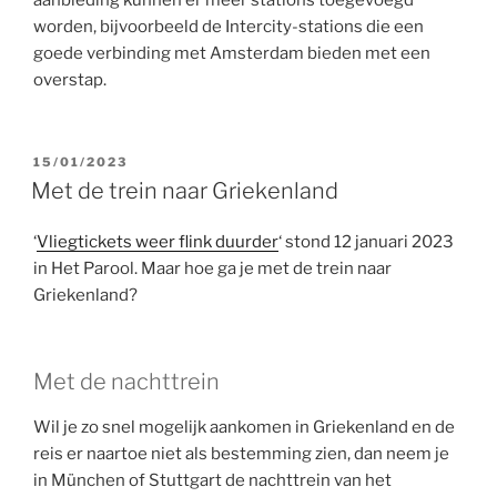
aanbieding kunnen er meer stations toegevoegd
worden, bijvoorbeeld de Intercity-stations die een
goede verbinding met Amsterdam bieden met een
overstap.
GEPLAATST
15/01/2023
OP
Met de trein naar Griekenland
‘
Vliegtickets weer flink duurder
‘ stond 12 januari 2023
in Het Parool. Maar hoe ga je met de trein naar
Griekenland?
Met de nachttrein
Wil je zo snel mogelijk aankomen in Griekenland en de
reis er naartoe niet als bestemming zien, dan neem je
in München of Stuttgart de nachttrein van het