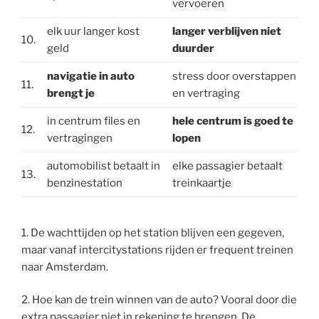
vervoeren
elk uur langer kost
langer verblijven niet
10.
geld
duurder
navigatie in auto
stress door overstappen
11.
brengt je
en vertraging
in centrum files en
hele centrum is goed te
12.
vertragingen
lopen
automobilist betaalt in
elke passagier betaalt
13.
benzinestation
treinkaartje
1. De wachttijden op het station blijven een gegeven,
maar vanaf intercitystations rijden er frequent treinen
naar Amsterdam.
2. Hoe kan de trein winnen van de auto? Vooral door die
extra passagier niet in rekening te brengen. De