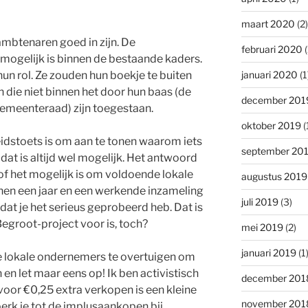
maart 2020
(2)
mbtenaren goed in zijn. De
februari 2020
(
 mogelijk is binnen de bestaande kaders.
januari 2020
(1
 hun rol. Ze zouden hun boekje te buiten
 die niet binnen het door hun baas (de
december 201
gemeenteraad) zijn toegestaan.
oktober 2019
(
idstoets is om aan te tonen waarom iets
september 20
 dat is altijd wel mogelijk. Het antwoord
of het mogelijk is om voldoende lokale
augustus 2019
nen een jaar en een werkende inzameling
juli 2019
(3)
adat je het serieus geprobeerd heb. Dat is
egroot-project voor is, toch?
mei 2019
(2)
januari 2019
(1
de lokale ondernemers te overtuigen om
 en let maar eens op! Ik ben activistisch
december 201
voor €0,25 extra verkopen is een kleine
november 201
rk je tot de implusaankopen bij