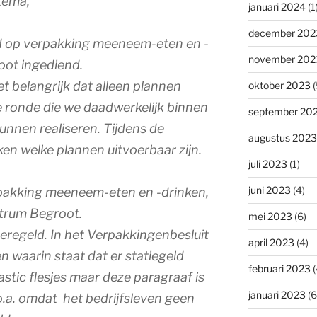
tema,
januari 2024
(1
december 202
ld op verpakking meeneem-eten en -
november 202
oot ingediend.
t belangrijk dat alleen plannen
oktober 2023
(
 ronde die we daadwerkelijk binnen
september 20
nnen realiseren. Tijdens de
augustus 2023
en welke plannen uitvoerbaar zijn.
juli 2023
(1)
juni 2023
(4)
rpakking meeneem-eten en -drinken,
ntrum Begroot.
mei 2023
(6)
 geregeld. In het Verpakkingenbesluit
april 2023
(4)
 waarin staat dat er statiegeld
februari 2023
(
stic flesjes maar deze paragraaf is
januari 2023
(6
 o.a. omdat het bedrijfsleven geen