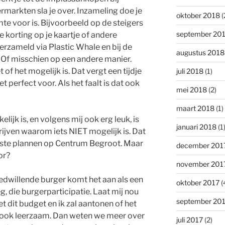
ermarkten sla je over. Inzameling doe je
oktober 2018
(
te voor is. Bijvoorbeeld op de steigers
september 20
e korting op je kaartje of andere
rzameld via Plastic Whale en bij de
augustus 2018
 Of misschien op een andere manier.
t of het mogelijk is. Dat vergt een tijdje
juli 2018
(1)
et perfect voor. Als het faalt is dat ook
mei 2018
(2)
maart 2018
(1)
jk is, en volgens mij ook erg leuk, is
januari 2018
(1
ijven waarom iets NIET mogelijk is. Dat
eeste plannen op Centrum Begroot. Maar
december 201
or?
november 201
oedwillende burger komt het aan als een
oktober 2017
(
eg, die burgerparticipatie. Laat mij nou
september 20
 dit budget en ik zal aantonen of het
 is ook leerzaam. Dan weten we meer over
juli 2017
(2)