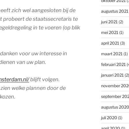
oktober 2021
(
ft zich wel aangesloten bij de
augustus 2021
 probeert de staatssecretaris te
juni 2021
(2)
eldregeling in te voeren (op blik
mei 2021
(1)
april 2021
(3)
k danken voor uw interesse in
maart 2021
(1)
dienen van uw plan.
februari 2021
(
januari 2021
(2
msterdam.nl/
blijft volgen.
november 202
e zien welke plannen door de
ekozen.
september 20
augustus 202
juli 2020
(1)
april 2020
(1)