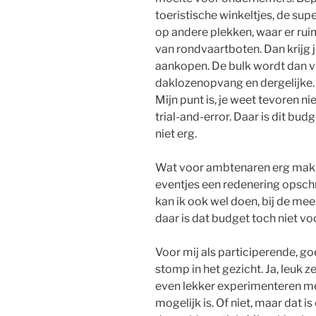
toeristische winkeltjes, de sup
op andere plekken, waar er ruim
van rondvaartboten. Dan krijg j
aankopen. De bulk wordt dan ve
daklozenopvang en dergelijke.
Mijn punt is, je weet tevoren nie
trial-and-error. Daar is dit budg
niet erg.
Wat voor ambtenaren erg makkeli
eventjes een redenering opschr
kan ik ook wel doen, bij de m
daar is dat budget toch niet vo
Voor mij als participerende, g
stomp in het gezicht. Ja, leuk z
even lekker experimenteren met
mogelijk is. Of niet, maar dat