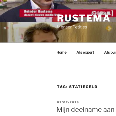
Ga
naar
RUSTEMA
de
inhoud
Meneer Petities
Home
Als expert
Als bu
TAG:
STATIEGELD
GEPLAATST
01/07/2019
OP
Mijn deelname aan