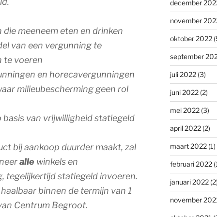
ld.
december 202
november 202
n die meeneem eten en drinken
oktober 2022
(
del van een vergunning te
september 20
n te voeren
gunningen en horecavergunningen
juli 2022
(3)
waar milieubescherming geen rol
juni 2022
(2)
mei 2022
(3)
 basis van vrijwilligheid statiegeld
april 2022
(2)
maart 2022
(1)
ct bij aankoop duurder maakt, zal
nneer
alle
winkels en
februari 2022
(
g, tegelijkertijd statiegeld invoeren.
januari 2022
(2
 haalbaar binnen de termijn van 1
november 202
s van Centrum Begroot.