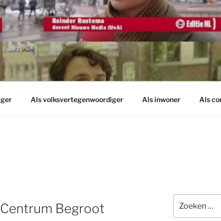
rger
Als volksvertegenwoordiger
Als inwoner
Als c
Zoeken
 Centrum Begroot
naar: