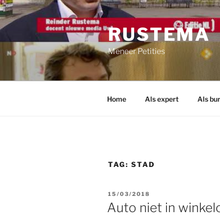
Ga
naar
RUSTEMA
de
inhoud
Meneer Petities
Home
Als expert
Als bu
TAG:
STAD
GEPLAATST
15/03/2018
OP
Auto niet in winkel