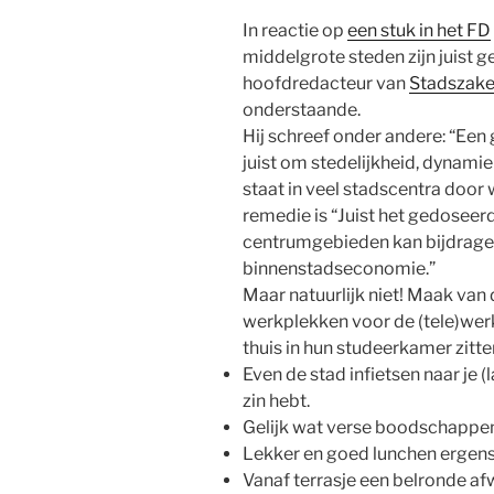
In reactie op
een stuk in het FD
middelgrote steden zijn juist g
hoofdredacteur van
Stadszaken
onderstaande.
Hij schreef onder andere: “Ee
juist om stedelijkheid, dynamie
staat in veel stadscentra door 
remedie is “Juist het gedoseerd
centrumgebieden kan bijdragen
binnenstadseconomie.”
Maar natuurlijk niet! Maak van 
werkplekken voor de (tele)werk
thuis in hun studeerkamer zitte
Even de stad infietsen naar je (
zin hebt.
Gelijk wat verse boodschappe
Lekker en goed lunchen ergens
Vanaf terrasje een belronde af