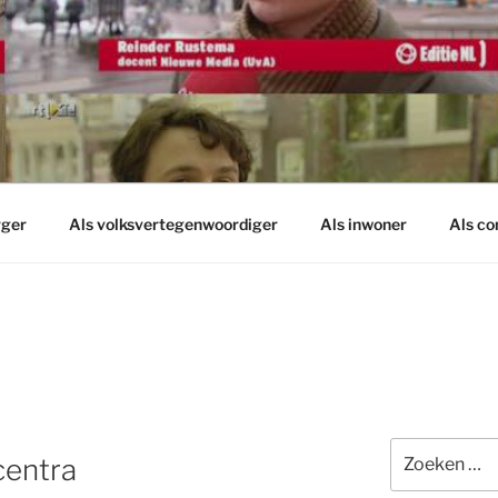
rger
Als volksvertegenwoordiger
Als inwoner
Als c
Zoeken
centra
naar: