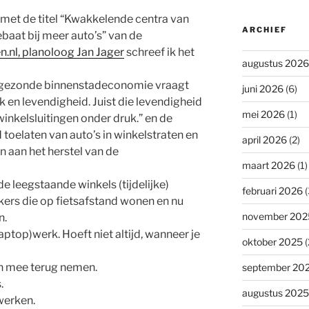
met de titel “Kwakkelende centra van
ARCHIEF
ebaat bij meer auto’s” van de
.nl, planoloog Jan Jager
schreef ik het
augustus 2026
n gezonde binnenstadeconomie vraagt
juni 2026
(6)
k en levendigheid. Juist die levendigheid
mei 2026
(1)
winkelsluitingen onder druk.” en de
 toelaten van auto’s in winkelstraten en
april 2026
(2)
 aan het herstel van de
maart 2026
(1)
de leegstaande winkels (tijdelijke)
februari 2026
(
ers die op fietsafstand wonen en nu
november 202
n.
laptop)werk. Hoeft niet altijd, wanneer je
oktober 2025
(
n mee terug nemen.
september 20
.
augustus 2025
werken.