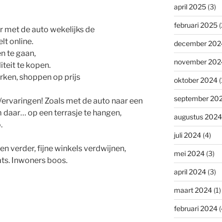
april 2025
(3)
februari 2025
(
 met de auto wekelijks de
t online.
december 202
n te gaan,
november 202
iteit te kopen.
rken, shoppen op prijs
oktober 2024
(
september 20
e/ervaringen! Zoals met de auto naar een
m daar… op een terrasje te hangen,
augustus 2024
.
juli 2024
(4)
en verder, fijne winkels verdwijnen,
mei 2024
(3)
ts. Inwoners boos.
april 2024
(3)
maart 2024
(1)
februari 2024
(